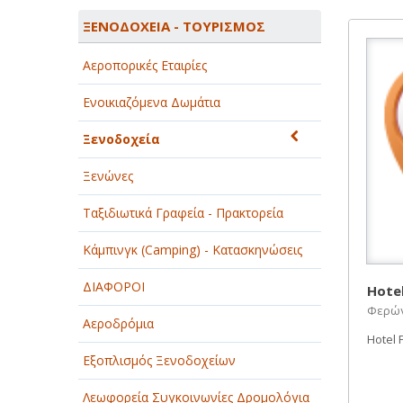
ΑΓΡΟΤΙΚΑ - ΚΤΗΝΟΤΡΟΦΙΚΑ
ΞΕΝΟΔΟΧΕΙΑ - ΤΟΥΡΙΣΜΟΣ
ΑΘΛΗΤΙΣΜΟΣ
Αεροπορικές Εταιρίες
ΑΥΤΟΚΙΝΗΤΑ - ΜΗΧΑΝΕΣ - ΣΚΑΦΗ
Ενοικιαζόμενα Δωμάτια
ΔΙΑΣΚΕΔΑΣΗ - ΨΥΧΑΓΩΓΙΑ - ΤΕΧΝΕΣ
Ξενοδοχεία
ΔΙΑΦΗΜΙΣΗ - ΜΜΕ
Ξενώνες
ΕΚΚΛΗΣΙΕΣ - ΦΙΛΑΝΘΡΩΠΙΚΑ
ΣΩΜΑΤΕΙΑ
Ταξιδιωτικά Γραφεία - Πρακτορεία
ΕΚΠΑΙΔΕΥΣΗ - ΣΧΟΛΕΣ
Κάμπινγκ (Camping) - Κατασκηνώσεις
ΕΜΠΟΡΙΟ - ΕΜΠΟΡΙΚΑ ΚΑΤΑΣΤΗΜΑΤΑ
ΔΙΑΦΟΡΟΙ
Hote
Φερών 
ΕΡΓΟΣΤΑΣΙΑ - ΒΙΟΜΗΧΑΝΙΕΣ
Αεροδρόμια
Hotel 
ΞΕΝΟΔΟΧΕΙΑ - ΤΟΥΡΙΣΜΟΣ
Εξοπλισμός Ξενοδοχείων
ΟΜΟΡΦΙΑ
Λεωφορεία Συγκοινωνίες Δρομολόγια