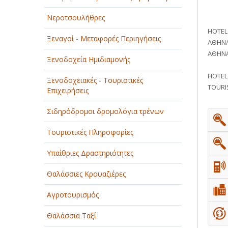
ΠΑΡΟΧΗ ΥΠΗΡΕΣΙΩΝ
Νεροτσουλήθρες
HOTEL
ΤΕΧΝΙΚΑ - ΚΑΤΑΣΚΕΥΑΣΤΙΚΑ
Ξεναγοί - Μεταφορές Περιηγήσεις
ΑΘΗΝΑ
ΑΘΗΝΑ
ΤΕΧΝΟΛΟΓΙΑ
Ξενοδοχεία Ημιδιαμονής
HOTEL
ΥΓΕΙΑ - ΙΑΤΡΟΙ
Ξενοδοχειακές - Τουριστικές
TOURI
Επιχειρήσεις
ΦΑΓΗΤΟ
Σιδηρόδρομοι δρομολόγια τρένων
Τουριστικές Πληροφορίες
Υπαίθριες Δραστηριότητες
Θαλάσσιες Κρουαζιέρες
Αγροτουρισμός
Θαλάσσια Ταξί