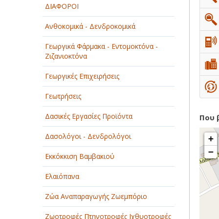
ΔΙΑΦΟΡΟΙ
ΠΑΡΟΧΗ ΥΠΗΡΕΣΙΩΝ
Ανθοκομικά - Δενδροκομικά
ΤΕΧΝΙΚΑ - ΚΑΤΑΣΚΕΥΑΣΤΙΚΑ
Γεωργικά Φάρμακα - Εντομοκτόνα -
Ζιζανιοκτόνα
ΤΕΧΝΟΛΟΓΙΑ
Γεωργικές Επιχειρήσεις
ΥΓΕΙΑ - ΙΑΤΡΟΙ
Γεωτρήσεις
ΦΑΓΗΤΟ
Δασικές Εργασίες Προϊόντα
Που 
Δασολόγοι - Δενδρολόγοι
+
−
Εκκόκκιση Βαμβακιού
Ελαιόπανα
Ζώα Αναπαραγωγής Ζωεμπόριο
Ζωοτροφές Πτηνοτροφές Ιχθυοτροφές