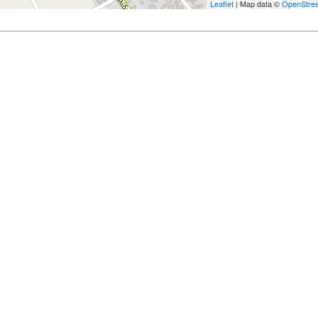
Leaflet
| Map data ©
OpenStre