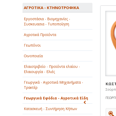
ΑΓΡΟΤΙΚΑ - ΚΤΗΝΟΤΡΟΦΙΚΑ
ΑΓΡΟΤΙΚΑ - ΚΤΗΝΟΤΡΟΦΙΚΑ
ΑΘΛΗΤΙΣΜΟΣ
Εργοστάσια - Βιομηχανίες -
ΑΥΤΟΚΙΝΗΤΑ - ΜΗΧΑΝΕΣ - ΣΚΑΦΗ
Συσκευασια - Τυποποίηση
ΔΙΑΣΚΕΔΑΣΗ - ΨΥΧΑΓΩΓΙΑ - ΤΕΧΝΕΣ
Αγροτικά Προϊόντα
ΔΙΑΦΗΜΙΣΗ - ΜΜΕ
Γεωπόνοι
ΕΚΚΛΗΣΙΕΣ - ΦΙΛΑΝΘΡΩΠΙΚΑ
Οινοποιεία
ΣΩΜΑΤΕΙΑ
Ελαιοτριβείο - Προϊόντα ελαίου -
ΕΚΠΑΙΔΕΥΣΗ - ΣΧΟΛΕΣ
Ελαιουργία - Ελιές
ΕΜΠΟΡΙΟ - ΕΜΠΟΡΙΚΑ ΚΑΤΑΣΤΗΜΑΤΑ
Γεωργικά - Αγροτικά Μηχανήματα -
ΚΩΣΤ
Τρακτέρ
Σούρπ
ΕΡΓΟΣΤΑΣΙΑ - ΒΙΟΜΗΧΑΝΙΕΣ
ΓΕΩΡΓ
Γεωργικά Εφόδια - Αγροτικά Είδη
ΞΕΝΟΔΟΧΕΙΑ - ΤΟΥΡΙΣΜΟΣ
Κατασκευή - Συντήρηση Κήπων
ΟΜΟΡΦΙΑ