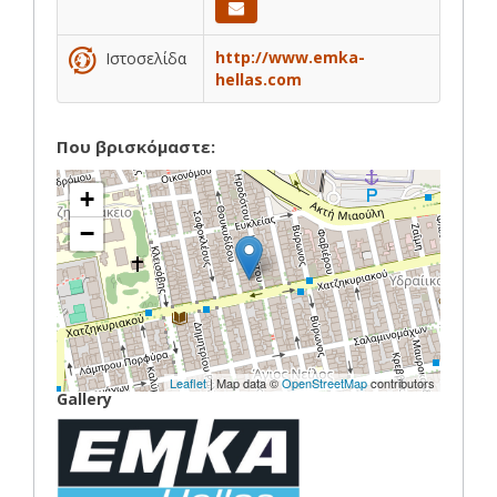
http://www.emka-
Ιστοσελίδα
hellas.com
Που βρισκόμαστε:
+
−
Leaflet
| Map data ©
OpenStreetMap
contributors
Gallery