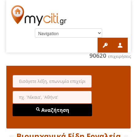
90620
επιχειρήσεις
Αναζήτηση
Βιομηχανικά Είδη Εργαλεία