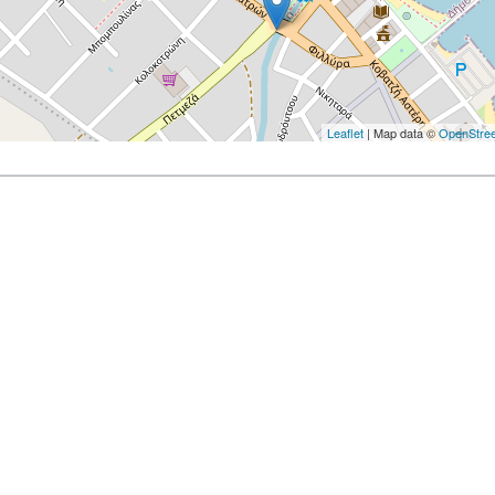
Leaflet
| Map data ©
OpenStre