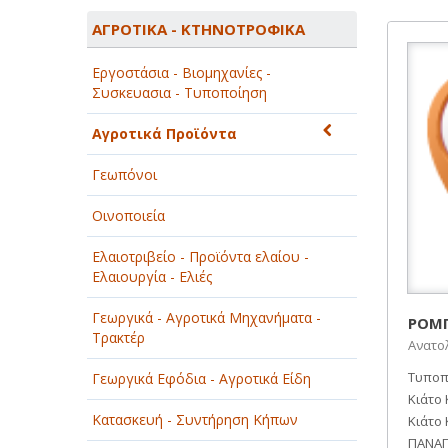
ΑΓΡΟΤΙΚΑ - ΚΤΗΝΟΤΡΟΦΙΚΑ
ΑΓΡΟΤΙΚΑ - ΚΤΗΝΟΤΡΟΦΙΚΑ
ΑΘΛΗΤΙΣΜΟΣ
Εργοστάσια - Βιομηχανίες -
ΑΥΤΟΚΙΝΗΤΑ - ΜΗΧΑΝΕΣ - ΣΚΑΦΗ
Συσκευασια - Τυποποίηση
ΔΙΑΣΚΕΔΑΣΗ - ΨΥΧΑΓΩΓΙΑ - ΤΕΧΝΕΣ
Αγροτικά Προϊόντα
ΔΙΑΦΗΜΙΣΗ - ΜΜΕ
Γεωπόνοι
ΕΚΚΛΗΣΙΕΣ - ΦΙΛΑΝΘΡΩΠΙΚΑ
Οινοποιεία
ΣΩΜΑΤΕΙΑ
Ελαιοτριβείο - Προϊόντα ελαίου -
ΕΚΠΑΙΔΕΥΣΗ - ΣΧΟΛΕΣ
Ελαιουργία - Ελιές
ΕΜΠΟΡΙΟ - ΕΜΠΟΡΙΚΑ ΚΑΤΑΣΤΗΜΑΤΑ
Γεωργικά - Αγροτικά Μηχανήματα -
ΡΟΜΠ
Τρακτέρ
Ανατολ
ΕΡΓΟΣΤΑΣΙΑ - ΒΙΟΜΗΧΑΝΙΕΣ
Τυποπ
Γεωργικά Εφόδια - Αγροτικά Είδη
ΞΕΝΟΔΟΧΕΙΑ - ΤΟΥΡΙΣΜΟΣ
Κιάτο 
Κατασκευή - Συντήρηση Κήπων
Κιάτο
ΟΜΟΡΦΙΑ
ΠΑΝΑΓ