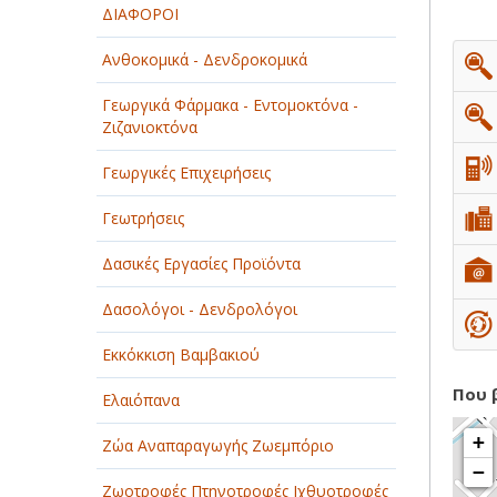
ΔΙΑΦΟΡΟΙ
ΠΑΡΟΧΗ ΥΠΗΡΕΣΙΩΝ
Ανθοκομικά - Δενδροκομικά
ΤΕΧΝΙΚΑ - ΚΑΤΑΣΚΕΥΑΣΤΙΚΑ
Γεωργικά Φάρμακα - Εντομοκτόνα -
Ζιζανιοκτόνα
ΤΕΧΝΟΛΟΓΙΑ
Γεωργικές Επιχειρήσεις
ΥΓΕΙΑ - ΙΑΤΡΟΙ
Γεωτρήσεις
ΦΑΓΗΤΟ
Δασικές Εργασίες Προϊόντα
Δασολόγοι - Δενδρολόγοι
Εκκόκκιση Βαμβακιού
Που 
Ελαιόπανα
+
Ζώα Αναπαραγωγής Ζωεμπόριο
−
Ζωοτροφές Πτηνοτροφές Ιχθυοτροφές