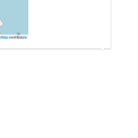
etMap
contributors