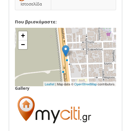
Ιστοσελίδα
Που βρισκόμαστε:
+
−
Leaflet
| Map data ©
OpenStreetMap
contributors
Gallery