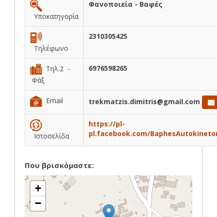
Φανοποιεία - Βαφές
Υποκατηγορία
2310305425
Τηλέφωνο
6976598265
Τηλ.2 -
Φάξ
Email
trekmatzis.dimitris@gmail.com
https://pl-
pl.facebook.com/BaphesAutokineto
Ιστοσελίδα
Που βρισκόμαστε:
+
−