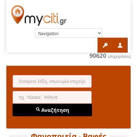
90620
επιχειρήσεις
Αναζήτηση
Φανοποιεία - Βαφές