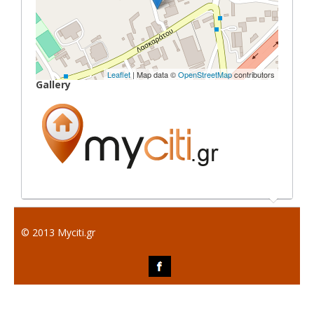
Leaflet
| Map data ©
OpenStreetMap
contributors
Gallery
© 2013 Myciti.gr