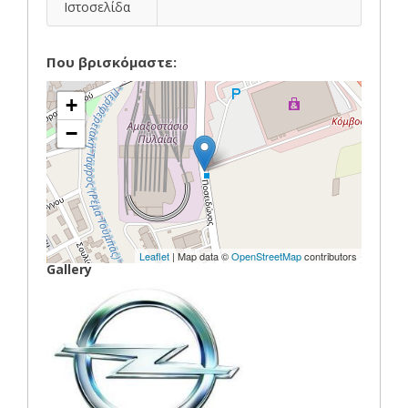
Ιστοσελίδα
Που βρισκόμαστε:
+
−
Leaflet
| Map data ©
OpenStreetMap
contributors
Gallery