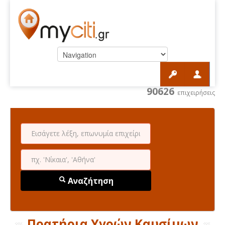
90626
επιχειρήσεις
Αναζήτηση
Πρατήρια Υγρών Καυσίμων