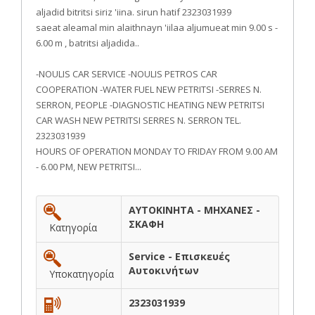
aljadid bitritsi siriz 'iina. sirun hatif 2323031939
saeat aleamal min alaithnayn 'iilaa aljumueat min 9.00 s -
6.00 m , batritsi aljadida..
-NOULIS CAR SERVICE -NOULIS PETROS CAR
COOPERATION -WATER FUEL NEW PETRITSI -SERRES N.
SERRON, PEOPLE -DIAGNOSTIC HEATING NEW PETRITSI
CAR WASH NEW PETRITSI SERRES N. SERRON TEL.
2323031939
HOURS OF OPERATION MONDAY TO FRIDAY FROM 9.00 AM
- 6.00 PM, NEW PETRITSI...
ΑΥΤΟΚΙΝΗΤΑ - ΜΗΧΑΝΕΣ -
ΣΚΑΦΗ
Κατηγορία
Service - Επισκευές
Αυτοκινήτων
Υποκατηγορία
2323031939