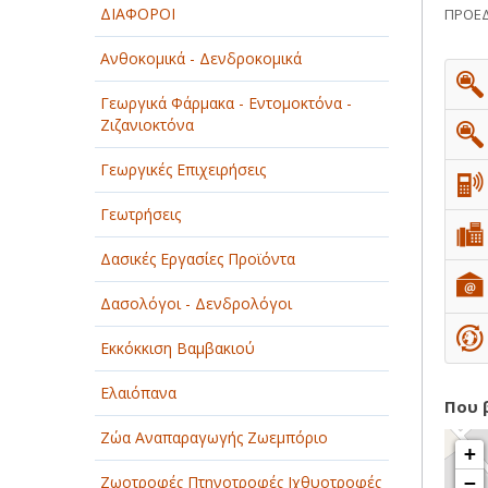
ΔΙΑΦΟΡΟΙ
ΠΡΟΕΔ
ΠΑΡΟΧΗ ΥΠΗΡΕΣΙΩΝ
Ανθοκομικά - Δενδροκομικά
ΤΕΧΝΙΚΑ - ΚΑΤΑΣΚΕΥΑΣΤΙΚΑ
Γεωργικά Φάρμακα - Εντομοκτόνα -
Ζιζανιοκτόνα
ΤΕΧΝΟΛΟΓΙΑ
Γεωργικές Επιχειρήσεις
ΥΓΕΙΑ - ΙΑΤΡΟΙ
Γεωτρήσεις
ΦΑΓΗΤΟ
Δασικές Εργασίες Προϊόντα
Δασολόγοι - Δενδρολόγοι
Εκκόκκιση Βαμβακιού
Ελαιόπανα
Που 
Ζώα Αναπαραγωγής Ζωεμπόριο
+
Ζωοτροφές Πτηνοτροφές Ιχθυοτροφές
−