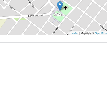
Leaflet
| Map data ©
OpenStre