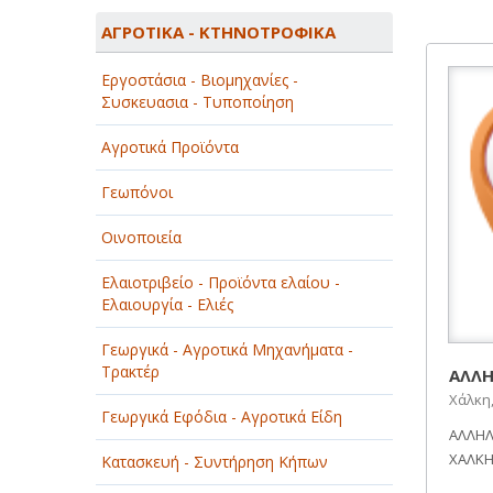
ΑΓΡΟΤΙΚΑ - ΚΤΗΝΟΤΡΟΦΙΚΑ
ΑΓΡΟΤΙΚΑ - ΚΤΗΝΟΤΡΟΦΙΚΑ
ΑΘΛΗΤΙΣΜΟΣ
Εργοστάσια - Βιομηχανίες -
ΑΥΤΟΚΙΝΗΤΑ - ΜΗΧΑΝΕΣ - ΣΚΑΦΗ
Συσκευασια - Τυποποίηση
ΔΙΑΣΚΕΔΑΣΗ - ΨΥΧΑΓΩΓΙΑ - ΤΕΧΝΕΣ
Αγροτικά Προϊόντα
ΔΙΑΦΗΜΙΣΗ - ΜΜΕ
Γεωπόνοι
ΕΚΚΛΗΣΙΕΣ - ΦΙΛΑΝΘΡΩΠΙΚΑ
Οινοποιεία
ΣΩΜΑΤΕΙΑ
Ελαιοτριβείο - Προϊόντα ελαίου -
ΕΚΠΑΙΔΕΥΣΗ - ΣΧΟΛΕΣ
Ελαιουργία - Ελιές
ΕΜΠΟΡΙΟ - ΕΜΠΟΡΙΚΑ ΚΑΤΑΣΤΗΜΑΤΑ
Γεωργικά - Αγροτικά Μηχανήματα -
Τρακτέρ
ΑΛΛΗ
ΕΡΓΟΣΤΑΣΙΑ - ΒΙΟΜΗΧΑΝΙΕΣ
Χάλκη,
Γεωργικά Εφόδια - Αγροτικά Είδη
ΑΛΛΗΛ
ΞΕΝΟΔΟΧΕΙΑ - ΤΟΥΡΙΣΜΟΣ
ΧΑΛΚΗ 
Κατασκευή - Συντήρηση Κήπων
ΟΜΟΡΦΙΑ