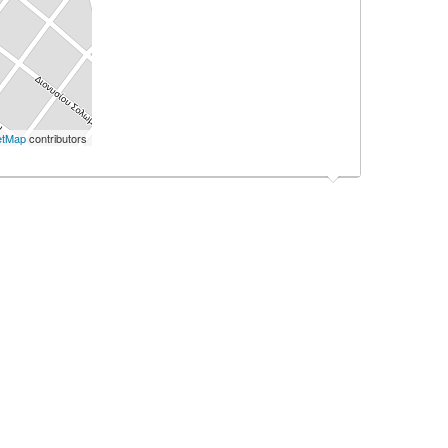
etMap
contributors