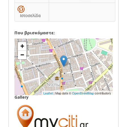
Ιστοσελίδα
Που βρισκόμαστε:
+
−
Leaflet
| Map data ©
OpenStreetMap
contributors
Gallery