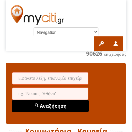
90626
επιχειρήσεις
Αναζήτηση
Κομμωτήρια - Κουρεία