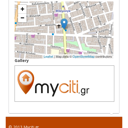
+
−
Leaflet
| Map data ©
OpenStreetMap
contributors
Gallery
© 2013 Myciti.gr