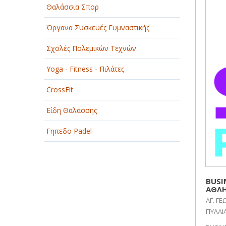
Θαλάσσια Σπορ
ΠΑΡΟΧΗ ΥΠΗΡΕΣΙΩΝ
Όργανα Συσκευές Γυμναστικής
ΤΕΧΝΙΚΑ - ΚΑΤΑΣΚΕΥΑΣΤΙΚΑ
Σχολές Πολεμικών Τεχνών
ΤΕΧΝΟΛΟΓΙΑ
Yoga - Fitness - Πιλάτες
ΥΓΕΙΑ - ΙΑΤΡΟΙ
CrossFit
ΦΑΓΗΤΟ
Είδη Θαλάσσης
Γηπεδο Padel
BUSI
ΑΘΛΗ
ΑΓ. Γ
ΠΥΛΑΙ