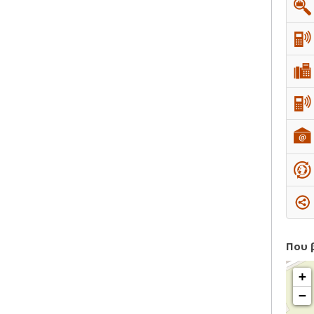
Που 
+
−