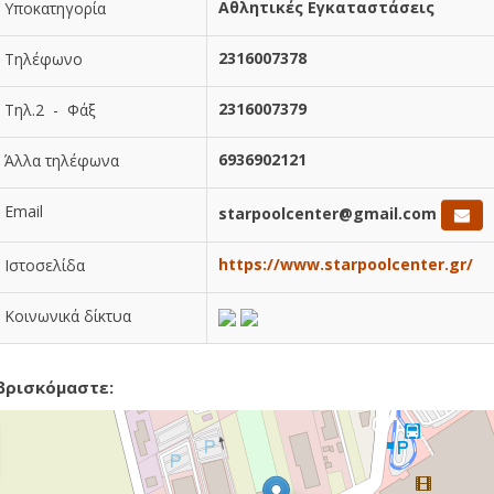
Αθλητικές Εγκαταστάσεις
Υποκατηγορία
2316007378
Τηλέφωνο
2316007379
Τηλ.2 - Φάξ
6936902121
Άλλα τηλέφωνα
Email
starpoolcenter@gmail.com
https://www.starpoolcenter.gr/
Ιστοσελίδα
Κοινωνικά δίκτυα
βρισκόμαστε: