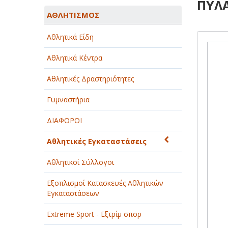
ΠΥΛΑ
ΑΓΡΟΤΙΚΑ - ΚΤΗΝΟΤΡΟΦΙΚΑ
ΑΘΛΗΤΙΣΜΟΣ
ΑΘΛΗΤΙΣΜΟΣ
Αθλητικά Είδη
ΑΥΤΟΚΙΝΗΤΑ - ΜΗΧΑΝΕΣ - ΣΚΑΦΗ
Αθλητικά Κέντρα
ΔΙΑΣΚΕΔΑΣΗ - ΨΥΧΑΓΩΓΙΑ - ΤΕΧΝΕΣ
Αθλητικές Δραστηριότητες
ΔΙΑΦΗΜΙΣΗ - ΜΜΕ
Γυμναστήρια
ΕΚΚΛΗΣΙΕΣ - ΦΙΛΑΝΘΡΩΠΙΚΑ
ΣΩΜΑΤΕΙΑ
ΔΙΑΦΟΡΟΙ
ΕΚΠΑΙΔΕΥΣΗ - ΣΧΟΛΕΣ
Αθλητικές Εγκαταστάσεις
ΕΜΠΟΡΙΟ - ΕΜΠΟΡΙΚΑ ΚΑΤΑΣΤΗΜΑΤΑ
Αθλητικοί Σύλλογοι
ΕΡΓΟΣΤΑΣΙΑ - ΒΙΟΜΗΧΑΝΙΕΣ
Εξοπλισμοί Κατασκευές Αθλητικών
Εγκαταστάσεων
ΞΕΝΟΔΟΧΕΙΑ - ΤΟΥΡΙΣΜΟΣ
Extreme Sport - Εξτρίμ σπορ
ΟΜΟΡΦΙΑ