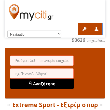
90626
επιχειρήσεις
Αναζήτηση
Extreme Sport - Εξτρίμ σπορ