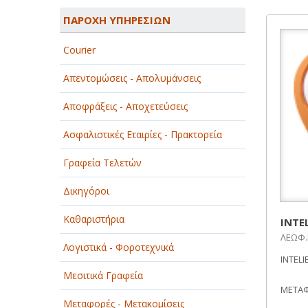
ΑΓΡΟΤΙΚΑ - ΚΤΗΝΟΤΡΟΦΙΚΑ
ΠΑΡΟΧΗ ΥΠΗΡΕΣΙΩΝ
ΑΘΛΗΤΙΣΜΟΣ
Courier
ΑΥΤΟΚΙΝΗΤΑ - ΜΗΧΑΝΕΣ - ΣΚΑΦΗ
Απεντομώσεις - Απολυμάνσεις
ΔΙΑΣΚΕΔΑΣΗ - ΨΥΧΑΓΩΓΙΑ - ΤΕΧΝΕΣ
Αποφράξεις - Αποχετεύσεις
ΔΙΑΦΗΜΙΣΗ - ΜΜΕ
Ασφαλιστικές Εταιρίες - Πρακτορεία
ΕΚΚΛΗΣΙΕΣ - ΦΙΛΑΝΘΡΩΠΙΚΑ
ΣΩΜΑΤΕΙΑ
Γραφεία Τελετών
ΕΚΠΑΙΔΕΥΣΗ - ΣΧΟΛΕΣ
Δικηγόροι
ΕΜΠΟΡΙΟ - ΕΜΠΟΡΙΚΑ ΚΑΤΑΣΤΗΜΑΤΑ
Καθαριστήρια
INTE
ΛΕΩΦ.Ι
ΕΡΓΟΣΤΑΣΙΑ - ΒΙΟΜΗΧΑΝΙΕΣ
Λογιστικά - Φοροτεχνικά
INTELI
ΞΕΝΟΔΟΧΕΙΑ - ΤΟΥΡΙΣΜΟΣ
Μεσιτικά Γραφεία
ΜΕΤΑΦ
ΟΜΟΡΦΙΑ
Μεταφορές - Μετακομίσεις