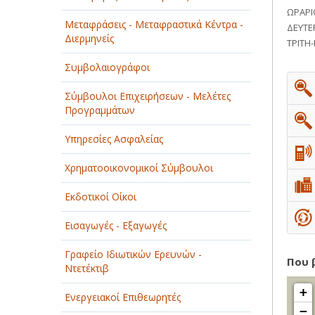
ΩΡΑΡΙ
ΠΑΡΟΧΗ ΥΠΗΡΕΣΙΩΝ
Μεταφράσεις - Μεταφραστικά Κέντρα -
ΔΕΥΤΕ
Διερμηνείς
ΤΡΙΤΗ-
ΤΕΧΝΙΚΑ - ΚΑΤΑΣΚΕΥΑΣΤΙΚΑ
Συμβολαιογράφοι
ΤΕΧΝΟΛΟΓΙΑ
Σύμβουλοι Επιχειρήσεων - Μελέτες
ΥΓΕΙΑ - ΙΑΤΡΟΙ
Προγραμμάτων
ΦΑΓΗΤΟ
Υπηρεσίες Ασφαλείας
Χρηματοοικονομικοί Σύμβουλοι
Εκδοτικοί Οίκοι
Εισαγωγές - Εξαγωγές
Γραφείο Ιδιωτικών Ερευνών -
Που 
Ντετέκτιβ
+
Ενεργειακοί Επιθεωρητές
−