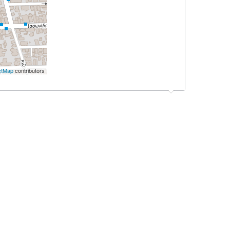
etMap
contributors