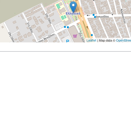
Leaflet
| Map data ©
OpenStre