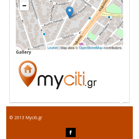
−
Leaflet
| Map data ©
OpenStreetMap
contributors
Gallery
© 2013 Myciti.gr