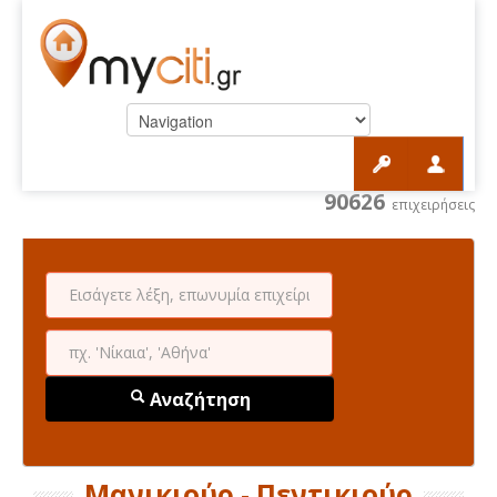
90626
επιχειρήσεις
Αναζήτηση
Μανικιούρ - Πεντικιούρ