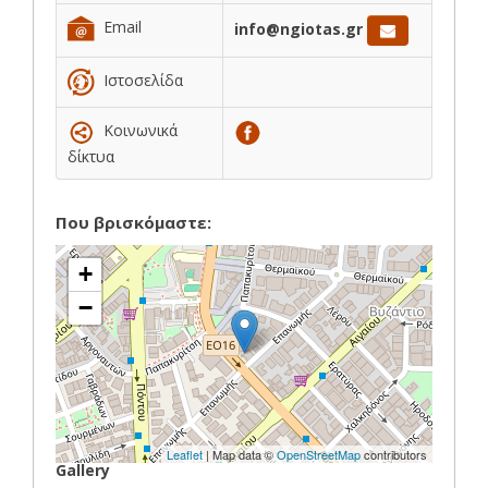
Email
info@ngiotas.gr
Ιστοσελίδα
Κοινωνικά
δίκτυα
Που βρισκόμαστε:
+
−
Leaflet
| Map data ©
OpenStreetMap
contributors
Gallery