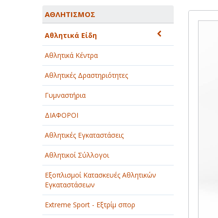
ΑΓΡΟΤΙΚΑ - ΚΤΗΝΟΤΡΟΦΙΚΑ
ΑΘΛΗΤΙΣΜΟΣ
ΑΘΛΗΤΙΣΜΟΣ
Αθλητικά Είδη
ΑΥΤΟΚΙΝΗΤΑ - ΜΗΧΑΝΕΣ - ΣΚΑΦΗ
Αθλητικά Κέντρα
ΔΙΑΣΚΕΔΑΣΗ - ΨΥΧΑΓΩΓΙΑ - ΤΕΧΝΕΣ
Αθλητικές Δραστηριότητες
ΔΙΑΦΗΜΙΣΗ - ΜΜΕ
Γυμναστήρια
ΕΚΚΛΗΣΙΕΣ - ΦΙΛΑΝΘΡΩΠΙΚΑ
ΣΩΜΑΤΕΙΑ
ΔΙΑΦΟΡΟΙ
ΕΚΠΑΙΔΕΥΣΗ - ΣΧΟΛΕΣ
Αθλητικές Εγκαταστάσεις
ΕΜΠΟΡΙΟ - ΕΜΠΟΡΙΚΑ ΚΑΤΑΣΤΗΜΑΤΑ
Αθλητικοί Σύλλογοι
ΕΡΓΟΣΤΑΣΙΑ - ΒΙΟΜΗΧΑΝΙΕΣ
Εξοπλισμοί Κατασκευές Αθλητικών
Εγκαταστάσεων
ΞΕΝΟΔΟΧΕΙΑ - ΤΟΥΡΙΣΜΟΣ
Extreme Sport - Εξτρίμ σπορ
ΟΜΟΡΦΙΑ