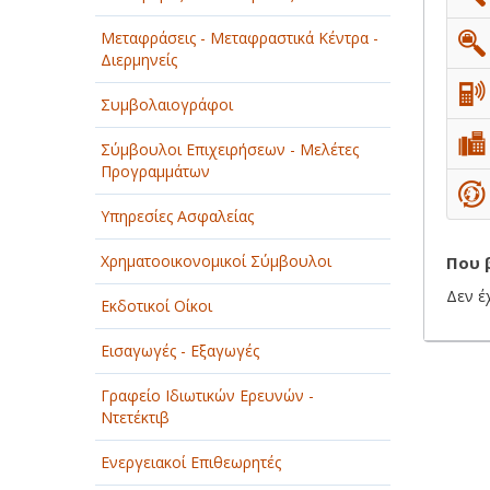
ΠΑΡΟΧΗ ΥΠΗΡΕΣΙΩΝ
Μεταφράσεις - Μεταφραστικά Κέντρα -
Διερμηνείς
ΤΕΧΝΙΚΑ - ΚΑΤΑΣΚΕΥΑΣΤΙΚΑ
Συμβολαιογράφοι
ΤΕΧΝΟΛΟΓΙΑ
Σύμβουλοι Επιχειρήσεων - Μελέτες
ΥΓΕΙΑ - ΙΑΤΡΟΙ
Προγραμμάτων
ΦΑΓΗΤΟ
Υπηρεσίες Ασφαλείας
Χρηματοοικονομικοί Σύμβουλοι
Που 
Δεν έ
Εκδοτικοί Οίκοι
Εισαγωγές - Εξαγωγές
Γραφείο Ιδιωτικών Ερευνών -
Ντετέκτιβ
Ενεργειακοί Επιθεωρητές