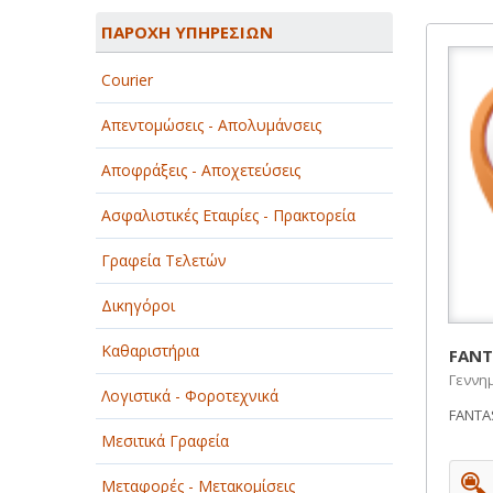
ΑΓΡΟΤΙΚΑ - ΚΤΗΝΟΤΡΟΦΙΚΑ
ΠΑΡΟΧΗ ΥΠΗΡΕΣΙΩΝ
ΑΘΛΗΤΙΣΜΟΣ
Courier
ΑΥΤΟΚΙΝΗΤΑ - ΜΗΧΑΝΕΣ - ΣΚΑΦΗ
Απεντομώσεις - Απολυμάνσεις
ΔΙΑΣΚΕΔΑΣΗ - ΨΥΧΑΓΩΓΙΑ - ΤΕΧΝΕΣ
Αποφράξεις - Αποχετεύσεις
ΔΙΑΦΗΜΙΣΗ - ΜΜΕ
Ασφαλιστικές Εταιρίες - Πρακτορεία
ΕΚΚΛΗΣΙΕΣ - ΦΙΛΑΝΘΡΩΠΙΚΑ
ΣΩΜΑΤΕΙΑ
Γραφεία Τελετών
ΕΚΠΑΙΔΕΥΣΗ - ΣΧΟΛΕΣ
Δικηγόροι
ΕΜΠΟΡΙΟ - ΕΜΠΟΡΙΚΑ ΚΑΤΑΣΤΗΜΑΤΑ
Καθαριστήρια
FANT
Γεννημ
ΕΡΓΟΣΤΑΣΙΑ - ΒΙΟΜΗΧΑΝΙΕΣ
Λογιστικά - Φοροτεχνικά
FANTAS
ΞΕΝΟΔΟΧΕΙΑ - ΤΟΥΡΙΣΜΟΣ
Μεσιτικά Γραφεία
ΟΜΟΡΦΙΑ
Μεταφορές - Μετακομίσεις