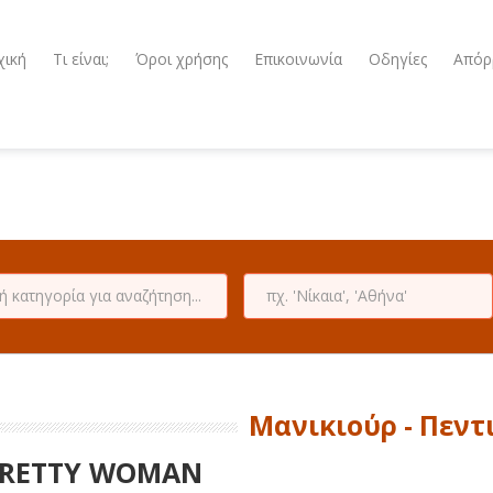
χική
Τι είναι;
Όροι χρήσης
Επικοινωνία
Οδηγίες
Απόρ
Μανικιούρ - Πεντ
RETTY WOMAN