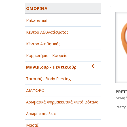
ΑΓΡΟΤΙΚΑ - ΚΤΗΝΟΤΡΟΦΙΚΑ
ΟΜΟΡΦΙΑ
ΑΘΛΗΤΙΣΜΟΣ
Καλλυντικά
ΑΥΤΟΚΙΝΗΤΑ - ΜΗΧΑΝΕΣ - ΣΚΑΦΗ
Κέντρα Αδυνατίσματος
ΔΙΑΣΚΕΔΑΣΗ - ΨΥΧΑΓΩΓΙΑ - ΤΕΧΝΕΣ
Κέντρα Αισθητικής
ΔΙΑΦΗΜΙΣΗ - ΜΜΕ
Κομμωτήρια - Κουρεία
ΕΚΚΛΗΣΙΕΣ - ΦΙΛΑΝΘΡΩΠΙΚΑ
ΣΩΜΑΤΕΙΑ
Μανικιούρ - Πεντικιούρ
ΕΚΠΑΙΔΕΥΣΗ - ΣΧΟΛΕΣ
Τατουάζ - Body Piercing
ΕΜΠΟΡΙΟ - ΕΜΠΟΡΙΚΑ ΚΑΤΑΣΤΗΜΑΤΑ
ΔΙΑΦΟΡΟΙ
PRE
Λεωφόρ
ΕΡΓΟΣΤΑΣΙΑ - ΒΙΟΜΗΧΑΝΙΕΣ
Αρωματικά Φαρμακευτικά Φυτά Βότανα
Pretty
ΞΕΝΟΔΟΧΕΙΑ - ΤΟΥΡΙΣΜΟΣ
Αρωματοπωλείο
ΟΜΟΡΦΙΑ
Μασάζ