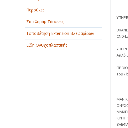
ΠΑΡΟΧΗ ΥΠΗΡΕΣΙΩΝ
Περούκες
ΥΠΗΡΕ
ΤΕΧΝΙΚΑ - ΚΑΤΑΣΚΕΥΑΣΤΙΚΑ
Σπα Χαμάμ Σάουνες
BRAN
ΤΕΧΝΟΛΟΓΙΑ
Τοποθέτηση Extension Βλεφαρίδων
CND-La
ΥΓΕΙΑ - ΙΑΤΡΟΙ
Είδη Ονυχοπλαστικής
ΥΠΗΡΕ
Απλό β
ΦΑΓΗΤΟ
ΠΡΟΙΟ
Top / 
ΜΑΝΙΚ
ΟΝΥΧΟ
ΜΑΚΙΓ
ΚΡΗΤΗ
ΒΛΕΦΑ