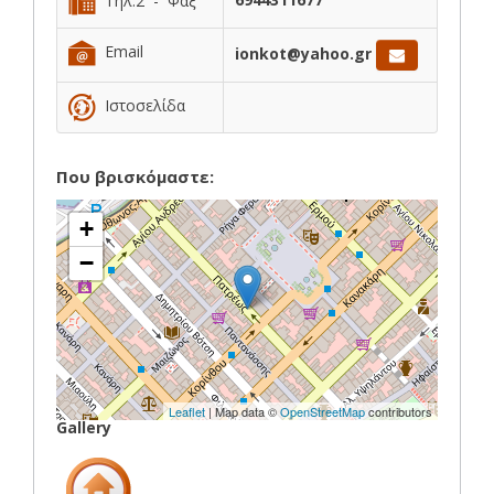
Τηλ.2 - Φάξ
Email
ionkot@yahoo.gr
Ιστοσελίδα
Που βρισκόμαστε:
+
−
Leaflet
| Map data ©
OpenStreetMap
contributors
Gallery