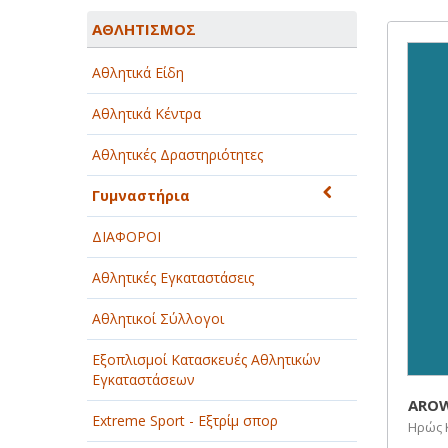
ΑΓΡΟΤΙΚΑ - ΚΤΗΝΟΤΡΟΦΙΚΑ
ΑΘΛΗΤΙΣΜΟΣ
ΑΘΛΗΤΙΣΜΟΣ
Αθλητικά Είδη
ΑΥΤΟΚΙΝΗΤΑ - ΜΗΧΑΝΕΣ - ΣΚΑΦΗ
Αθλητικά Κέντρα
ΔΙΑΣΚΕΔΑΣΗ - ΨΥΧΑΓΩΓΙΑ - ΤΕΧΝΕΣ
Αθλητικές Δραστηριότητες
ΔΙΑΦΗΜΙΣΗ - ΜΜΕ
Γυμναστήρια
ΕΚΚΛΗΣΙΕΣ - ΦΙΛΑΝΘΡΩΠΙΚΑ
ΣΩΜΑΤΕΙΑ
ΔΙΑΦΟΡΟΙ
ΕΚΠΑΙΔΕΥΣΗ - ΣΧΟΛΕΣ
Αθλητικές Εγκαταστάσεις
ΕΜΠΟΡΙΟ - ΕΜΠΟΡΙΚΑ ΚΑΤΑΣΤΗΜΑΤΑ
Αθλητικοί Σύλλογοι
ΕΡΓΟΣΤΑΣΙΑ - ΒΙΟΜΗΧΑΝΙΕΣ
Εξοπλισμοί Κατασκευές Αθλητικών
Εγκαταστάσεων
ΞΕΝΟΔΟΧΕΙΑ - ΤΟΥΡΙΣΜΟΣ
ARO
Extreme Sport - Εξτρίμ σπορ
Ηρώς 
ΟΜΟΡΦΙΑ