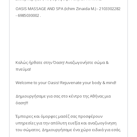
OASIS MASSAGE AND SPA (Ichim Zinaida M.) - 2103302282
- 6985030002 .
Kαλώς ήρθατε στην Όαση! Αναζωγονήστε σώμα &
πνεύμα!
Welcome to your Oasis! Rejuvenate your body & mind!
Δημιουργήσαμε για σας στο κέντρο της Αθήνας μια
όαση!!!
Έμπειρες και όμορφες μασέζ σας προσφέρουν
υπηρεσίες για την απόλυτη ευεξία και αναζωογόνηση
του σώματος. Δημιουργήσαμε ένα χώρο ειδικά για εσάς.