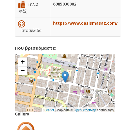
6985030002
Τηλ.2 -
Φάξ
https://www.oasismasaz.com/
Ιστοσελίδα
Που βρισκόμαστε:
+
−
Leaflet
| Map data ©
OpenStreetMap
contributors
Gallery