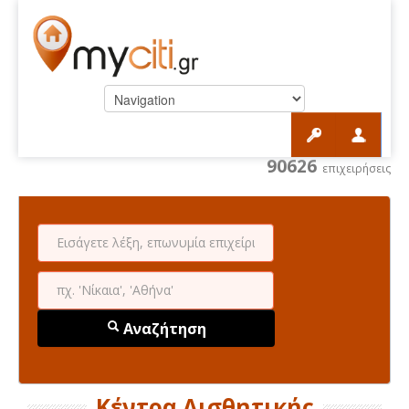
90626
επιχειρήσεις
Αναζήτηση
Κέντρα Αισθητικής