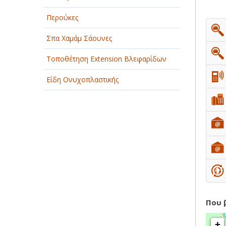
ΠΑΡΟΧΗ ΥΠΗΡΕΣΙΩΝ
Περούκες
ΤΕΧΝΙΚΑ - ΚΑΤΑΣΚΕΥΑΣΤΙΚΑ
Σπα Χαμάμ Σάουνες
ΤΕΧΝΟΛΟΓΙΑ
Τοποθέτηση Extension Βλεφαρίδων
ΥΓΕΙΑ - ΙΑΤΡΟΙ
Είδη Ονυχοπλαστικής
ΦΑΓΗΤΟ
Που 
+