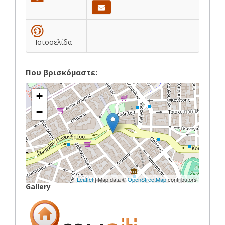
Ιστοσελίδα
Που βρισκόμαστε:
+
−
Leaflet
| Map data ©
OpenStreetMap
contributors
Gallery