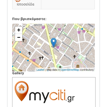
Ιστοσελίδα
Που βρισκόμαστε:
+
−
Leaflet
| Map data ©
OpenStreetMap
contributors
Gallery