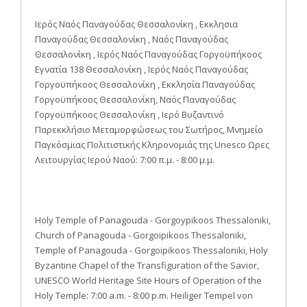
Ιερός Ναός Παναγούδας Θεσσαλονίκη , Εκκλησια
Παναγούδας Θεσσαλονίκη , Ναός Παναγούδας
Θεσσαλονίκη , Ιερός Ναός Παναγούδας Γοργοϋπήκοος
Εγνατία 138 Θεσσαλονίκη , Ιερός Ναός Παναγούδας
Γοργοϋπήκοος Θεσσαλονίκη , Εκκλησία Παναγούδας
Γοργοϋπήκοος Θεσσαλονίκη, Ναός Παναγούδας
Γοργοϋπήκοος Θεσσαλονίκη , Ιερό Βυζαντινό
Παρεκκλήσιο Μεταμορφώσεως του Σωτήρος, Μνημείο
Παγκόσμιας Πολιτιστικής Κληρονομιάς της Unesco Ωρες
Λειτουργίας Ιερού Ναού: 7:00 π.μ. - 8:00 μ.μ.
Holy Temple of Panagouda - Gorgoypikoos Thessaloniki,
Church of Panagouda - Gorgoipikoos Thessaloniki,
Temple of Panagouda - Gorgoipikoos Thessaloniki, Holy
Byzantine Chapel of the Transfiguration of the Savior,
UNESCO World Heritage Site Hours of Operation of the
Holy Temple: 7:00 a.m. - 8:00 p.m. Heiliger Tempel von