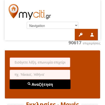
90617
επιχειρήσεις
Αναζήτηση
Εκκλησίες - Μονές