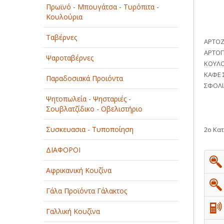
Πρωϊνό - Μπουγάτσα - Τυρόπιτα -
ΠΑΡΟΧΗ ΥΠΗΡΕΣΙΩΝ
Κουλούρια
ΤΕΧΝΙΚΑ - ΚΑΤΑΣΚΕΥΑΣΤΙΚΑ
Ταβέρνες
ΑΡΤΟΖ
ΑΡΤΟΠ
ΤΕΧΝΟΛΟΓΙΑ
Ψαροταβέρνες
ΚΟΥΛΟ
ΚΑΦΕ 
ΥΓΕΙΑ - ΙΑΤΡΟΙ
Παραδοσιακά Προιόντα
ΣΦΟΛΙ
ΦΑΓΗΤΟ
Ψητοπωλεία - Ψησταριές -
Σουβλατζίδικο - Οβελιστήριο
Συσκευασια - Τυποποίηση
2ο Κατ
ΔΙΑΦΟΡΟΙ
Αφρικανική Κουζίνα
Γάλα Προϊόντα Γάλακτος
Γαλλική Κουζίνα