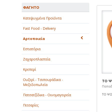
ΑΓΡΟΤΙΚΑ - ΚΤΗΝΟΤΡΟΦΙΚΑ
ΦΑΓΗΤΟ
ΑΘΛΗΤΙΣΜΟΣ
Κατεψυγμένα Προϊόντα
ΑΥΤΟΚΙΝΗΤΑ - ΜΗΧΑΝΕΣ - ΣΚΑΦΗ
Fast Food - Delivery
ΔΙΑΣΚΕΔΑΣΗ - ΨΥΧΑΓΩΓΙΑ - ΤΕΧΝΕΣ
Αρτοποιεία
ΔΙΑΦΗΜΙΣΗ - ΜΜΕ
Εστιατόρια
ΕΚΚΛΗΣΙΕΣ - ΦΙΛΑΝΘΡΩΠΙΚΑ
ΣΩΜΑΤΕΙΑ
Ζαχαροπλαστεία
ΕΚΠΑΙΔΕΥΣΗ - ΣΧΟΛΕΣ
Κρεπερί
ΕΜΠΟΡΙΟ - ΕΜΠΟΡΙΚΑ ΚΑΤΑΣΤΗΜΑΤΑ
Ουζερί - Τσιπουράδικα -
ΤΟ 
Μεζεδοπωλεία
Παπαδ
ΕΡΓΟΣΤΑΣΙΑ - ΒΙΟΜΗΧΑΝΙΕΣ
ΤΟ ΨΩΜ
Πατσατζίδικα - Οινομαγειρεία
ΞΕΝΟΔΟΧΕΙΑ - ΤΟΥΡΙΣΜΟΣ
Πιτσαρίες
ΟΜΟΡΦΙΑ