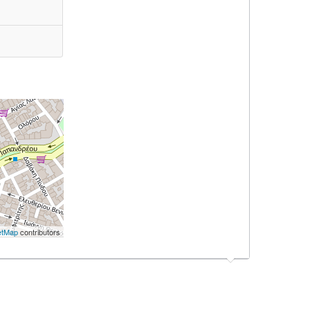
etMap
contributors