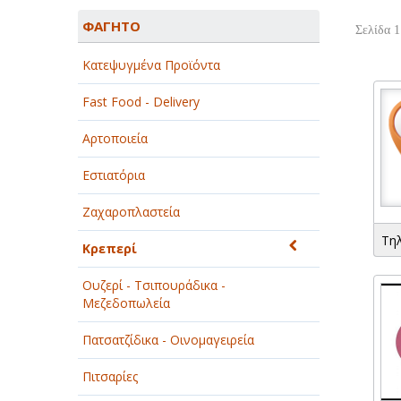
ΑΓΡΟΤΙΚΑ - ΚΤΗΝΟΤΡΟΦΙΚΑ
ΦΑΓΗΤΟ
Σελίδα 1
ΑΘΛΗΤΙΣΜΟΣ
Κατεψυγμένα Προϊόντα
ΑΥΤΟΚΙΝΗΤΑ - ΜΗΧΑΝΕΣ - ΣΚΑΦΗ
Fast Food - Delivery
ΔΙΑΣΚΕΔΑΣΗ - ΨΥΧΑΓΩΓΙΑ - ΤΕΧΝΕΣ
Αρτοποιεία
ΔΙΑΦΗΜΙΣΗ - ΜΜΕ
Εστιατόρια
ΕΚΚΛΗΣΙΕΣ - ΦΙΛΑΝΘΡΩΠΙΚΑ
ΣΩΜΑΤΕΙΑ
Ζαχαροπλαστεία
Τη
ΕΚΠΑΙΔΕΥΣΗ - ΣΧΟΛΕΣ
Κρεπερί
ΕΜΠΟΡΙΟ - ΕΜΠΟΡΙΚΑ ΚΑΤΑΣΤΗΜΑΤΑ
Ουζερί - Τσιπουράδικα -
Μεζεδοπωλεία
ΕΡΓΟΣΤΑΣΙΑ - ΒΙΟΜΗΧΑΝΙΕΣ
Πατσατζίδικα - Οινομαγειρεία
ΞΕΝΟΔΟΧΕΙΑ - ΤΟΥΡΙΣΜΟΣ
Πιτσαρίες
ΟΜΟΡΦΙΑ