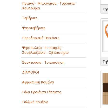
Πρωϊνό - Μπουγάτσα - Τυρόπιτα -
ΠΑΡΟΧΗ ΥΠΗΡΕΣΙΩΝ
Κουλούρια
Τη
ΤΕΧΝΙΚΑ - ΚΑΤΑΣΚΕΥΑΣΤΙΚΑ
Ταβέρνες
ΤΕΧΝΟΛΟΓΙΑ
Ψαροταβέρνες
ΥΓΕΙΑ - ΙΑΤΡΟΙ
Παραδοσιακά Προιόντα
ΦΑΓΗΤΟ
Ψητοπωλεία - Ψησταριές -
Σουβλατζίδικο - Οβελιστήριο
Τη
Συσκευασια - Τυποποίηση
ΔΙΑΦΟΡΟΙ
Αφρικανική Κουζίνα
Γάλα Προϊόντα Γάλακτος
Γαλλική Κουζίνα