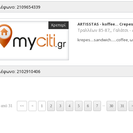
λέφωνο: 2109654339
ARTISSTAS - koffee... Crepe
Κρεπερί
Τραλλέων 85-87,, Γαλάτσι -
krepes....sandwich......coffee,
λέφωνο: 2102910406
...
 από 31
<<
<
1
2
3
4
5
6
7
30
31