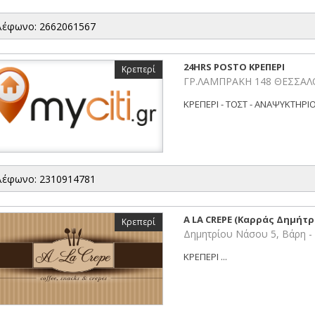
λέφωνο: 2662061567
24HRS POSTO ΚΡΕΠΕΡΙ
Κρεπερί
ΓΡ.ΛΑΜΠΡΑΚΗ 148 ΘΕΣΣΑΛΟ
ΚΡΕΠΕΡΙ - ΤΟΣΤ - ΑΝΑΨΥΚΤΗΡΙ
λέφωνο: 2310914781
A LA CREPE (Καρράς Δημήτρι
Κρεπερί
Δημητρίου Νάσου 5, Βάρη -
ΚΡΕΠΕΡΙ ...