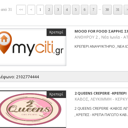
...
 από 31
<<
<
1
2
3
4
5
6
7
30
31
MOOD FOR FOOD ΣΑΡΡΗΣ Σ
Κρεπερί
ΑΝΘΗΡΟΥ 2 , Νέα Ιωνία - Α
ΚΡΕΠΕΡΙ ΑΝΑΨΥΚΤΗΡΙΟ , ΝΕΑ ΙΩΝ
λέφωνο: 2102774444
2 QUEENS CREPERIE -ΚΡΕΠΕΡΙ
Κρεπερί
ΚΑΒΟΣ, ΛΕΥΚΙΜΜΗ - ΚΕΡΚ
2 QUEENS CREPERIE -ΚΑΒΟΣ Λ
, ΚΡΕΠΕΣ - ΚΡΕΠΑ ΠΑΓΩΤΟ ΚΑΒ..