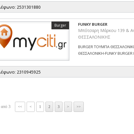
λέφωνο: 2531301880
FUNKY BURGER
Burger
Μπότσαρη Μάρκου 139 & Αν
ΘΕΣΣΑΛΟΝΙΚΗΣ
BURGER ΤΟΥΜΠΑ ΘΕΣΣΑΛΟΝΙΚ
ΘΕΣΣΑΛΟΝΙΚΗ-FUNKY BURGER Π
λέφωνο: 2310945925
 από 3
<<
<
1
2
3
>
>>