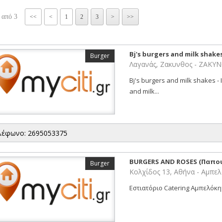
 από 3
<<
<
1
2
3
>
>>
Bj's burgers and milk shake
Burger
Λαγανάς, Ζακυνθος - ΖΑΚΥ
Bj's burgers and milk shakes -
and milk...
λέφωνο: 2695053375
BURGERS AND ROSES (Παπου
Burger
Κολχίδος 13, Αθήνα - Αμπε
Εστιατόριο Catering Αμπελόκηπ