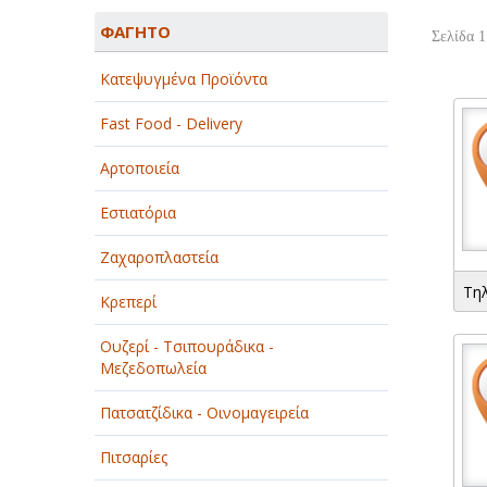
ΑΓΡΟΤΙΚΑ - ΚΤΗΝΟΤΡΟΦΙΚΑ
ΦΑΓΗΤΟ
Σελίδα 1
ΑΘΛΗΤΙΣΜΟΣ
Κατεψυγμένα Προϊόντα
ΑΥΤΟΚΙΝΗΤΑ - ΜΗΧΑΝΕΣ - ΣΚΑΦΗ
Fast Food - Delivery
ΔΙΑΣΚΕΔΑΣΗ - ΨΥΧΑΓΩΓΙΑ - ΤΕΧΝΕΣ
Αρτοποιεία
ΔΙΑΦΗΜΙΣΗ - ΜΜΕ
Εστιατόρια
ΕΚΚΛΗΣΙΕΣ - ΦΙΛΑΝΘΡΩΠΙΚΑ
ΣΩΜΑΤΕΙΑ
Ζαχαροπλαστεία
Τη
ΕΚΠΑΙΔΕΥΣΗ - ΣΧΟΛΕΣ
Κρεπερί
ΕΜΠΟΡΙΟ - ΕΜΠΟΡΙΚΑ ΚΑΤΑΣΤΗΜΑΤΑ
Ουζερί - Τσιπουράδικα -
Μεζεδοπωλεία
ΕΡΓΟΣΤΑΣΙΑ - ΒΙΟΜΗΧΑΝΙΕΣ
Πατσατζίδικα - Οινομαγειρεία
ΞΕΝΟΔΟΧΕΙΑ - ΤΟΥΡΙΣΜΟΣ
Πιτσαρίες
ΟΜΟΡΦΙΑ