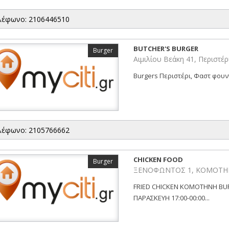
λέφωνο: 2106446510
BUTCHER'S BURGER
Burger
Αιμιλίου Βεάκη 41, Περιστέρ
Burgers Περιστέρι, Φαστ φουντ
λέφωνο: 2105766662
CHICKEN FOOD
Burger
ΞΕΝΟΦΩΝΤΟΣ 1, ΚΟΜΟΤΗ
FRIED CHICKEN ΚΟΜΟΤΗΝΗ BU
ΠΑΡΑΣΚΕΥΗ 17:00-00:00...