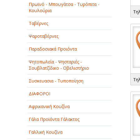
Πρωϊνό - Μπουγάτσα - Τυρόπιτα -
ΠΑΡΟΧΗ ΥΠΗΡΕΣΙΩΝ
Κουλούρια
Τη
ΤΕΧΝΙΚΑ - ΚΑΤΑΣΚΕΥΑΣΤΙΚΑ
Ταβέρνες
ΤΕΧΝΟΛΟΓΙΑ
Ψαροταβέρνες
ΥΓΕΙΑ - ΙΑΤΡΟΙ
Παραδοσιακά Προιόντα
ΦΑΓΗΤΟ
Ψητοπωλεία - Ψησταριές -
Σουβλατζίδικο - Οβελιστήριο
Τη
Συσκευασια - Τυποποίηση
ΔΙΑΦΟΡΟΙ
Αφρικανική Κουζίνα
Γάλα Προϊόντα Γάλακτος
Γαλλική Κουζίνα