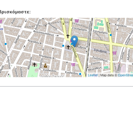
βρισκόμαστε:
Leaflet
| Map data ©
OpenStre