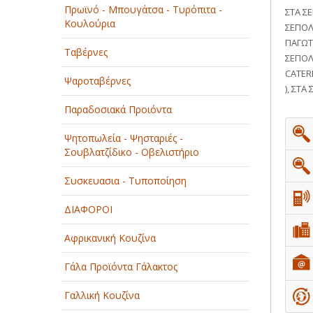
Πρωϊνό - Μπουγάτσα - Τυρόπιτα -
ΣΤΑ Σ
ΠΑΡΟΧΗ ΥΠΗΡΕΣΙΩΝ
Κουλούρια
ΣΕΠΟΛ
ΠΑΓΩΤ
ΤΕΧΝΙΚΑ - ΚΑΤΑΣΚΕΥΑΣΤΙΚΑ
Ταβέρνες
ΣΕΠΟΛ
CATER
ΤΕΧΝΟΛΟΓΙΑ
Ψαροταβέρνες
), ΣΤΑ
ΥΓΕΙΑ - ΙΑΤΡΟΙ
Παραδοσιακά Προιόντα
ΦΑΓΗΤΟ
Ψητοπωλεία - Ψησταριές -
Σουβλατζίδικο - Οβελιστήριο
Συσκευασια - Τυποποίηση
ΔΙΑΦΟΡΟΙ
Αφρικανική Κουζίνα
Γάλα Προϊόντα Γάλακτος
Γαλλική Κουζίνα