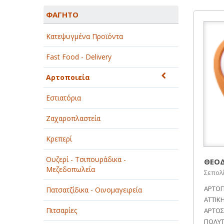
ΑΓΡΟΤΙΚΑ - ΚΤΗΝΟΤΡΟΦΙΚΑ
ΦΑΓΗΤΟ
ΑΘΛΗΤΙΣΜΟΣ
Κατεψυγμένα Προϊόντα
ΑΥΤΟΚΙΝΗΤΑ - ΜΗΧΑΝΕΣ - ΣΚΑΦΗ
Fast Food - Delivery
ΔΙΑΣΚΕΔΑΣΗ - ΨΥΧΑΓΩΓΙΑ - ΤΕΧΝΕΣ
Αρτοποιεία
ΔΙΑΦΗΜΙΣΗ - ΜΜΕ
Εστιατόρια
ΕΚΚΛΗΣΙΕΣ - ΦΙΛΑΝΘΡΩΠΙΚΑ
ΣΩΜΑΤΕΙΑ
Ζαχαροπλαστεία
ΕΚΠΑΙΔΕΥΣΗ - ΣΧΟΛΕΣ
Κρεπερί
ΕΜΠΟΡΙΟ - ΕΜΠΟΡΙΚΑ ΚΑΤΑΣΤΗΜΑΤΑ
Ουζερί - Τσιπουράδικα -
ΘΕΟΔ
Μεζεδοπωλεία
Σεπολί
ΕΡΓΟΣΤΑΣΙΑ - ΒΙΟΜΗΧΑΝΙΕΣ
ΑΡΤΟΠ
Πατσατζίδικα - Οινομαγειρεία
ΞΕΝΟΔΟΧΕΙΑ - ΤΟΥΡΙΣΜΟΣ
ΑΤΤΙΚΗ
Πιτσαρίες
ΑΡΤΟΣ
ΟΜΟΡΦΙΑ
ΠΟΛΥΤ