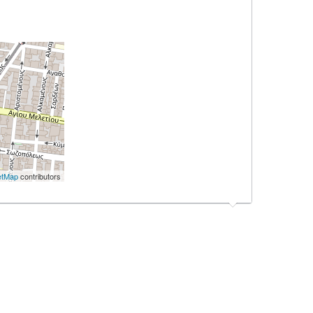
etMap
contributors