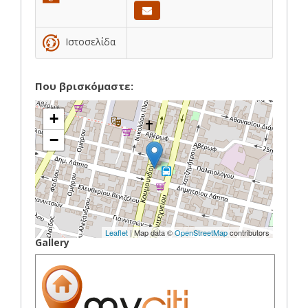
Ιστοσελίδα
Που βρισκόμαστε:
+
−
Leaflet
| Map data ©
OpenStreetMap
contributors
Gallery