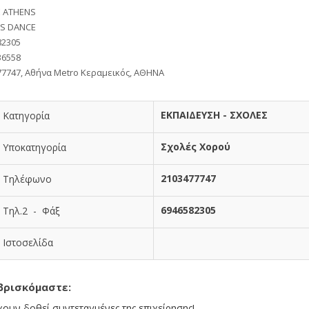
 ATHENS
S DANCE
82305
36558
77747, Αθήνα Metro Κεραμεικός, ΑΘΗΝΑ
ΕΚΠΑΙΔΕΥΣΗ - ΣΧΟΛΕΣ
Κατηγορία
Σχολές Χορού
Υποκατηγορία
2103477747
Τηλέφωνο
6946582305
Τηλ.2 - Φάξ
Ιστοσελίδα
βρισκόμαστε:
χουν δοθεί συντεταγμένες της επιχείρησης!