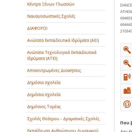
Κέντρα Ξένων Γλωσσών
DANCE
ΠΑΡΟΧΗ ΥΠΗΡΕΣΙΩΝ
ATHEN
Ναυαγοσωστικές Σχολές
69465
ΤΕΧΝΙΚΑ - ΚΑΤΑΣΚΕΥΑΣΤΙΚΑ
69444
ΔΙΑΦΟΡΟΙ
21034
ΤΕΧΝΟΛΟΓΙΑ
Ανώτατα Εκπαιδευτικά Ιδρύματα (ΑΕΙ)
ΥΓΕΙΑ - ΙΑΤΡΟΙ
Ανώτατα Τεχνολογικά Εκπαιδευτικά
ΦΑΓΗΤΟ
Ιδρύματα (ΑΤΕΙ)
Αποκεντρωμένες Διοικήσεις
Δημόσια σχολεία
Δημόσια σχολεία
Δημόσιος Τομέας
Σχολές Θεάτρου - Δραματικές Σχολές
Που 
Εκπαίδευση Ανθρώπινου Δυναμικού
Δεν έ