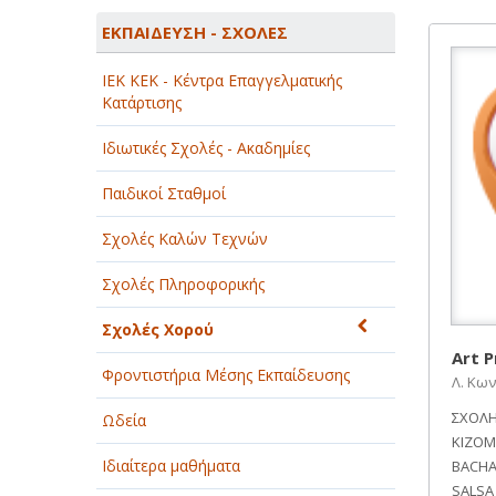
ΑΓΡΟΤΙΚΑ - ΚΤΗΝΟΤΡΟΦΙΚΑ
ΕΚΠΑΙΔΕΥΣΗ - ΣΧΟΛΕΣ
ΑΘΛΗΤΙΣΜΟΣ
ΙEK KEK - Κέντρα Επαγγελματικής
ΑΥΤΟΚΙΝΗΤΑ - ΜΗΧΑΝΕΣ - ΣΚΑΦΗ
Κατάρτισης
ΔΙΑΣΚΕΔΑΣΗ - ΨΥΧΑΓΩΓΙΑ - ΤΕΧΝΕΣ
Ιδιωτικές Σχολές - Ακαδημίες
ΔΙΑΦΗΜΙΣΗ - ΜΜΕ
Παιδικοί Σταθμοί
ΕΚΚΛΗΣΙΕΣ - ΦΙΛΑΝΘΡΩΠΙΚΑ
Σχολές Καλών Τεχνών
ΣΩΜΑΤΕΙΑ
Σχολές Πληροφορικής
ΕΚΠΑΙΔΕΥΣΗ - ΣΧΟΛΕΣ
Σχολές Χορού
ΕΜΠΟΡΙΟ - ΕΜΠΟΡΙΚΑ ΚΑΤΑΣΤΗΜΑΤΑ
Art P
Φροντιστήρια Μέσης Εκπαίδευσης
Λ. Κων
ΕΡΓΟΣΤΑΣΙΑ - ΒΙΟΜΗΧΑΝΙΕΣ
ΣΧΟΛΗ
Ωδεία
ΞΕΝΟΔΟΧΕΙΑ - ΤΟΥΡΙΣΜΟΣ
KIZOM
Ιδιαίτερα μαθήματα
BACHA
ΟΜΟΡΦΙΑ
SALSA