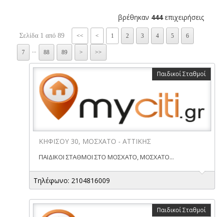
βρέθηκαν
444
επιχειρήσεις
Σελίδα 1 από 89
<<
<
1
2
3
4
5
6
...
7
88
89
>
>>
Παιδικοί Σταθμοί
ΚΗΦΙΣΟΥ 30, ΜΟΣΧΑΤΟ - ΑΤΤΙΚΗΣ
ΠΑΙΔΙΚΟΙ ΣΤΑΘΜΟΙ ΣΤΟ ΜΟΣΧΑΤΟ, ΜΟΣΧΑΤΟ...
Τηλέφωνο: 2104816009
Παιδικοί Σταθμοί