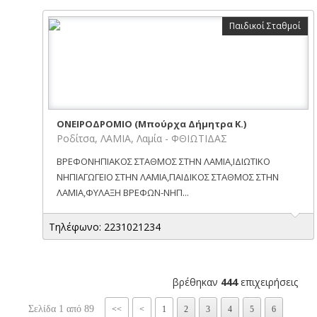
Παιδικοί Σταθμοί
ΟΝΕΙΡΟΔΡΟΜΙΟ (Μπούρχα Δήμητρα Κ.)
Ροδίτσα, ΛΑΜΙΑ, Λαμία - ΦΘΙΩΤΙΔΑΣ
ΒΡΕΦΟΝΗΠΙΑΚΟΣ ΣΤΑΘΜΟΣ ΣΤΗΝ ΛΑΜΙΑ,ΙΔΙΩΤΙΚΟ
ΝΗΠΙΑΓΩΓΕΙΟ ΣΤΗΝ ΛΑΜΙΑ,ΠΑΙΔΙΚΟΣ ΣΤΑΘΜΟΣ ΣΤΗΝ
ΛΑΜΙΑ,ΦΥΛΑΞΗ ΒΡΕΦΩΝ-ΝΗΠ...
Τηλέφωνο: 2231021234
βρέθηκαν
444
επιχειρήσεις
Σελίδα 1 από 89
<<
<
1
2
3
4
5
6