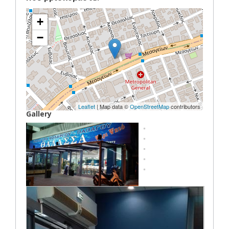
+
−
Leaflet
| Map data ©
OpenStreetMap
contributors
Gallery