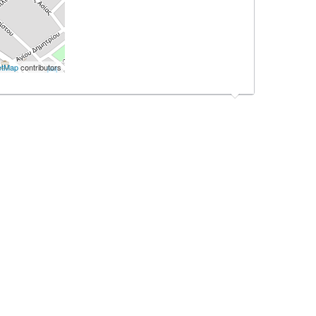
etMap
contributors