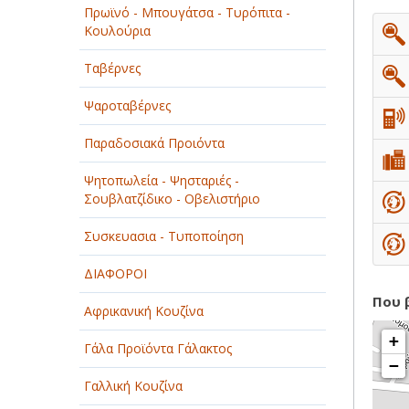
Πρωϊνό - Μπουγάτσα - Τυρόπιτα -
ΠΑΡΟΧΗ ΥΠΗΡΕΣΙΩΝ
Κουλούρια
ΤΕΧΝΙΚΑ - ΚΑΤΑΣΚΕΥΑΣΤΙΚΑ
Ταβέρνες
ΤΕΧΝΟΛΟΓΙΑ
Ψαροταβέρνες
ΥΓΕΙΑ - ΙΑΤΡΟΙ
Παραδοσιακά Προιόντα
ΦΑΓΗΤΟ
Ψητοπωλεία - Ψησταριές -
Σουβλατζίδικο - Οβελιστήριο
Συσκευασια - Τυποποίηση
ΔΙΑΦΟΡΟΙ
Που 
Αφρικανική Κουζίνα
+
Γάλα Προϊόντα Γάλακτος
−
Γαλλική Κουζίνα