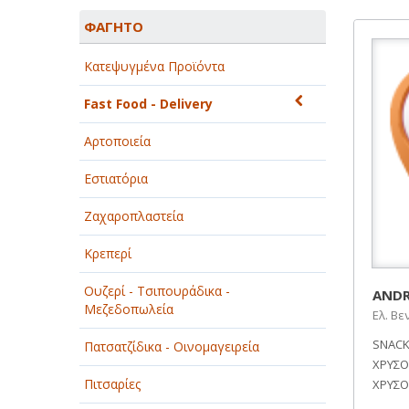
ΑΓΡΟΤΙΚΑ - ΚΤΗΝΟΤΡΟΦΙΚΑ
ΦΑΓΗΤΟ
ΑΘΛΗΤΙΣΜΟΣ
Κατεψυγμένα Προϊόντα
ΑΥΤΟΚΙΝΗΤΑ - ΜΗΧΑΝΕΣ - ΣΚΑΦΗ
Fast Food - Delivery
ΔΙΑΣΚΕΔΑΣΗ - ΨΥΧΑΓΩΓΙΑ - ΤΕΧΝΕΣ
Αρτοποιεία
ΔΙΑΦΗΜΙΣΗ - ΜΜΕ
Εστιατόρια
ΕΚΚΛΗΣΙΕΣ - ΦΙΛΑΝΘΡΩΠΙΚΑ
ΣΩΜΑΤΕΙΑ
Ζαχαροπλαστεία
ΕΚΠΑΙΔΕΥΣΗ - ΣΧΟΛΕΣ
Κρεπερί
ΕΜΠΟΡΙΟ - ΕΜΠΟΡΙΚΑ ΚΑΤΑΣΤΗΜΑΤΑ
Ουζερί - Τσιπουράδικα -
ANDRE
Μεζεδοπωλεία
Ελ. Βε
ΕΡΓΟΣΤΑΣΙΑ - ΒΙΟΜΗΧΑΝΙΕΣ
SNACK
Πατσατζίδικα - Οινομαγειρεία
ΞΕΝΟΔΟΧΕΙΑ - ΤΟΥΡΙΣΜΟΣ
ΧΡΥΣΟ
Πιτσαρίες
ΧΡΥΣΟ
ΟΜΟΡΦΙΑ