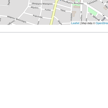
Leaflet
| Map data ©
OpenStre