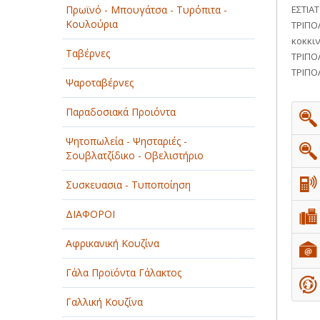
Πρωϊνό - Μπουγάτσα - Τυρόπιτα -
ΕΣΤΙΑ
ΠΑΡΟΧΗ ΥΠΗΡΕΣΙΩΝ
Κουλούρια
ΤΡΙΠΟ
κοκκι
ΤΕΧΝΙΚΑ - ΚΑΤΑΣΚΕΥΑΣΤΙΚΑ
Ταβέρνες
ΤΡΙΠΟ
ΤΡΙΠΟ
ΤΕΧΝΟΛΟΓΙΑ
Ψαροταβέρνες
ΥΓΕΙΑ - ΙΑΤΡΟΙ
Παραδοσιακά Προιόντα
ΦΑΓΗΤΟ
Ψητοπωλεία - Ψησταριές -
Σουβλατζίδικο - Οβελιστήριο
Συσκευασια - Τυποποίηση
ΔΙΑΦΟΡΟΙ
Αφρικανική Κουζίνα
Γάλα Προϊόντα Γάλακτος
Γαλλική Κουζίνα