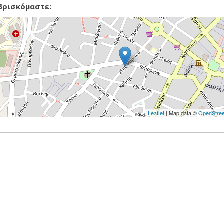
βρισκόμαστε:
Leaflet
| Map data ©
OpenStre