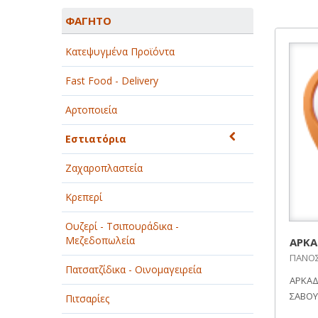
ΑΓΡΟΤΙΚΑ - ΚΤΗΝΟΤΡΟΦΙΚΑ
ΦΑΓΗΤΟ
ΑΘΛΗΤΙΣΜΟΣ
Κατεψυγμένα Προϊόντα
ΑΥΤΟΚΙΝΗΤΑ - ΜΗΧΑΝΕΣ - ΣΚΑΦΗ
Fast Food - Delivery
ΔΙΑΣΚΕΔΑΣΗ - ΨΥΧΑΓΩΓΙΑ - ΤΕΧΝΕΣ
Αρτοποιεία
ΔΙΑΦΗΜΙΣΗ - ΜΜΕ
Εστιατόρια
ΕΚΚΛΗΣΙΕΣ - ΦΙΛΑΝΘΡΩΠΙΚΑ
ΣΩΜΑΤΕΙΑ
Ζαχαροπλαστεία
ΕΚΠΑΙΔΕΥΣΗ - ΣΧΟΛΕΣ
Κρεπερί
ΕΜΠΟΡΙΟ - ΕΜΠΟΡΙΚΑ ΚΑΤΑΣΤΗΜΑΤΑ
Ουζερί - Τσιπουράδικα -
Μεζεδοπωλεία
ΑΡΚΑ
ΕΡΓΟΣΤΑΣΙΑ - ΒΙΟΜΗΧΑΝΙΕΣ
ΠΑΝΟΣ 
Πατσατζίδικα - Οινομαγειρεία
ΑΡΚΑΔΩ
ΞΕΝΟΔΟΧΕΙΑ - ΤΟΥΡΙΣΜΟΣ
ΣΑΒΟΥ
Πιτσαρίες
ΟΜΟΡΦΙΑ