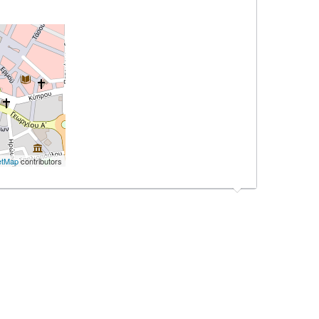
etMap
contributors