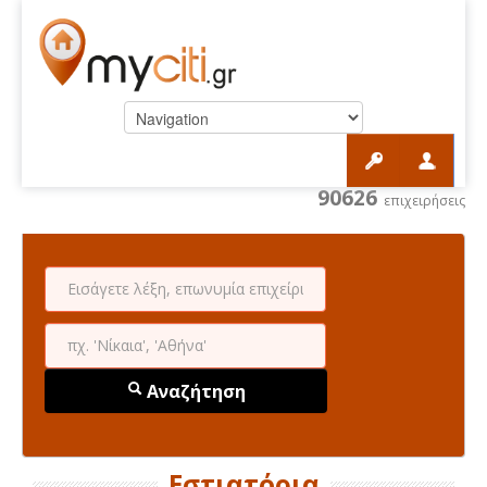
90626
επιχειρήσεις
Αναζήτηση
Εστιατόρια