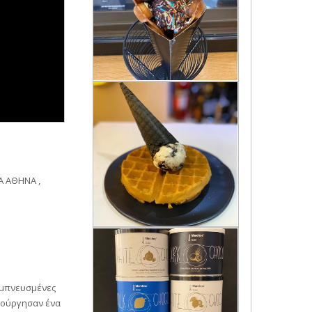
Α ΑΘΗΝΑ ,
εμπνευσμένες
μιούργησαν ένα