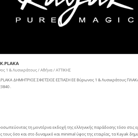
K.PLAKA
ς 1 & Λυσικράτους / Αθήνα / ΑΤΤΙΚΗΣ
.PLAKA ΔΗΜΗΤΡΙΟΣ ΣΦΕΤΣΙΟΣ ΕΣΤΙΑΣΗ ΕΕ Βύρωνος 1 & Λυσικράτους ΠΛΑΚ
3840 .
ροσωπεύοντας τη μοντέρνα εκδοχή της ελληνικής παράδοσης τόσο στις 
ς τους όσο και στο δυναμικό και minimal ύφος της εταιρίας, τα Kayak δη