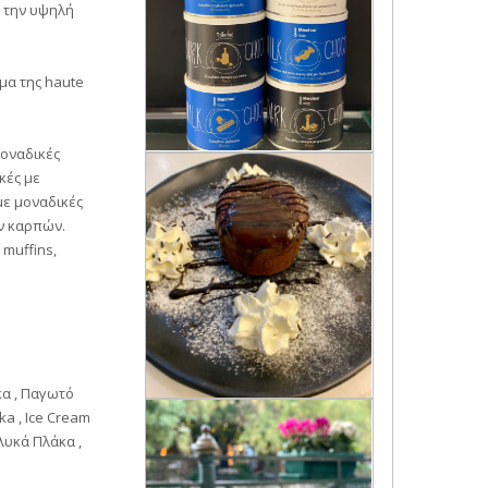
ς την υψηλή
μα της haute
μοναδικές
κές με
με μοναδικές
ών καρπών.
 muffins,
κα , Παγωτό
ka , Ice Cream
Γλυκά Πλάκα ,