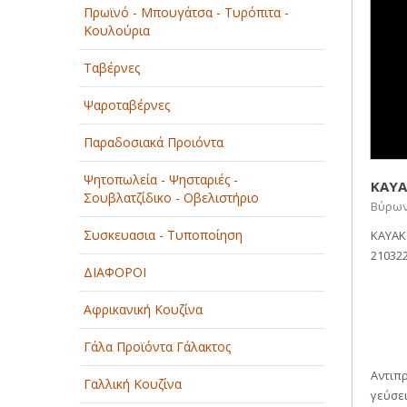
Πρωϊνό - Μπουγάτσα - Τυρόπιτα -
ΠΑΡΟΧΗ ΥΠΗΡΕΣΙΩΝ
Κουλούρια
ΤΕΧΝΙΚΑ - ΚΑΤΑΣΚΕΥΑΣΤΙΚΑ
Ταβέρνες
ΤΕΧΝΟΛΟΓΙΑ
Ψαροταβέρνες
ΥΓΕΙΑ - ΙΑΤΡΟΙ
Παραδοσιακά Προιόντα
ΦΑΓΗΤΟ
Ψητοπωλεία - Ψησταριές -
KAYA
Σουβλατζίδικο - Οβελιστήριο
Βύρωνο
Συσκευασια - Τυποποίηση
KAYAK
210322
ΔΙΑΦΟΡΟΙ
Αφρικανική Κουζίνα
Γάλα Προϊόντα Γάλακτος
Αντιπ
Γαλλική Κουζίνα
γεύσει