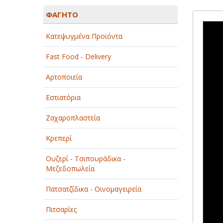
ΑΓΡΟΤΙΚΑ - ΚΤΗΝΟΤΡΟΦΙΚΑ
ΦΑΓΗΤΟ
ΑΘΛΗΤΙΣΜΟΣ
Κατεψυγμένα Προϊόντα
ΑΥΤΟΚΙΝΗΤΑ - ΜΗΧΑΝΕΣ - ΣΚΑΦΗ
Fast Food - Delivery
ΔΙΑΣΚΕΔΑΣΗ - ΨΥΧΑΓΩΓΙΑ - ΤΕΧΝΕΣ
Αρτοποιεία
ΔΙΑΦΗΜΙΣΗ - ΜΜΕ
Εστιατόρια
ΕΚΚΛΗΣΙΕΣ - ΦΙΛΑΝΘΡΩΠΙΚΑ
ΣΩΜΑΤΕΙΑ
Ζαχαροπλαστεία
ΕΚΠΑΙΔΕΥΣΗ - ΣΧΟΛΕΣ
Κρεπερί
ΕΜΠΟΡΙΟ - ΕΜΠΟΡΙΚΑ ΚΑΤΑΣΤΗΜΑΤΑ
Ουζερί - Τσιπουράδικα -
Μεζεδοπωλεία
ΕΡΓΟΣΤΑΣΙΑ - ΒΙΟΜΗΧΑΝΙΕΣ
Πατσατζίδικα - Οινομαγειρεία
ΞΕΝΟΔΟΧΕΙΑ - ΤΟΥΡΙΣΜΟΣ
Πιτσαρίες
ΟΜΟΡΦΙΑ