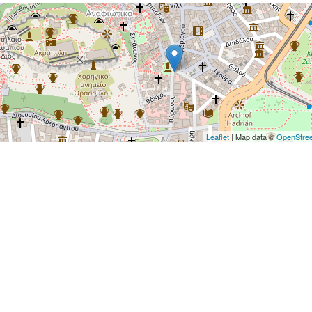
Leaflet
| Map data ©
OpenStre