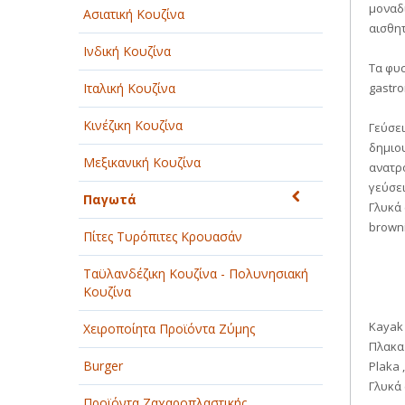
μοναδ
Ασιατική Κουζίνα
αισθητ
Ινδική Κουζίνα
Τα φυσ
gastro
Ιταλική Κουζίνα
Κινέζικη Κουζίνα
Γεύσει
δημιο
Μεξικανική Κουζίνα
ανατρο
γεύσει
Παγωτά
Γλυκά 
browni
Πίτες Τυρόπιτες Κρουασάν
Ταϋλανδέζικη Κουζίνα - Πολυνησιακή
Κουζίνα
Kayak 
Χειροποίητα Προϊόντα Ζύμης
Πλακα 
Burger
Plaka 
Γλυκά
Προϊόντα Ζαχαροπλαστικής