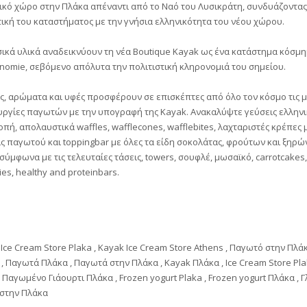
ικό χώρο στην Πλάκα απέναντι από το Ναό του Λυσικράτη, συνδυάζοντα
ική του καταστήματος με την γνήσια ελληνικότητα του νέου χώρου.
ικά υλικά αναδεικνύουν τη νέα Boutique Kayak ως ένα κατάστημα κόσμη
nomie, σεβόμενο απόλυτα την πολιτιστική κληρονομιά του σημείου.
ς, αρώματα και υφές προσφέρουν σε επισκέπτες από όλο τον κόσμο τις 
υργίες παγωτών με την υπογραφή της Κayak. Ανακαλύψτε γεύσεις ελληνι
πή, απολαυστικά waffles, wafflecones, wafflebites, λαχταριστές κρέπες 
ς παγωτoύ και toppingbar με όλες τα είδη σοκολάτας, φρούτων και ξηρ
σύμφωνα με τις τελευταίες τάσεις, towers, σουφλέ, μωσαϊκό, carrotcakes,
es, healthy and proteinbars.
Ice Cream Store Plaka , Kayak Ice Cream Store Αthens , Παγωτό στην Πλά
, Παγωτά Πλάκα , Παγωτά στην Πλάκα , Kayak Πλάκα , Ice Cream Store Pla
, Παγωμένο Γιάουρτι Πλάκα , Frozen yogurt Plaka , Frozen yogurt Πλάκα , 
 στην Πλάκα