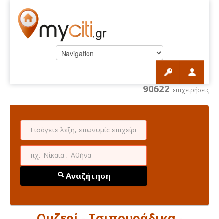
90622
επιχειρήσεις
Αναζήτηση
Ουζερί - Τσιπουράδικα -