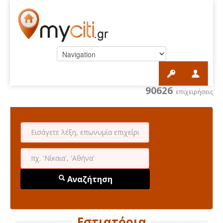
90626
επιχειρήσεις
Αναζήτηση
Εστιατόρια