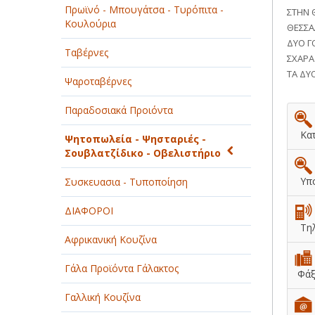
Πρωϊνό - Μπουγάτσα - Τυρόπιτα -
ΣΤΗΝ 
ΠΑΡΟΧΗ ΥΠΗΡΕΣΙΩΝ
Κουλούρια
ΘΕΣΣΑ
ΔΥΟ Γ
ΤΕΧΝΙΚΑ - ΚΑΤΑΣΚΕΥΑΣΤΙΚΑ
Ταβέρνες
ΣΧΑΡΑ
ΤΑ ΔΥ
ΤΕΧΝΟΛΟΓΙΑ
Ψαροταβέρνες
ΥΓΕΙΑ - ΙΑΤΡΟΙ
Παραδοσιακά Προιόντα
Κατ
ΦΑΓΗΤΟ
Ψητοπωλεία - Ψησταριές -
Σουβλατζίδικο - Οβελιστήριο
Υπο
Συσκευασια - Τυποποίηση
ΔΙΑΦΟΡΟΙ
Τη
Αφρικανική Κουζίνα
Γάλα Προϊόντα Γάλακτος
Φά
Γαλλική Κουζίνα