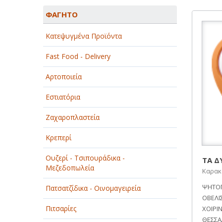
ΑΓΡΟΤΙΚΑ - ΚΤΗΝΟΤΡΟΦΙΚΑ
ΦΑΓΗΤΟ
ΑΘΛΗΤΙΣΜΟΣ
Κατεψυγμένα Προϊόντα
ΑΥΤΟΚΙΝΗΤΑ - ΜΗΧΑΝΕΣ - ΣΚΑΦΗ
Fast Food - Delivery
ΔΙΑΣΚΕΔΑΣΗ - ΨΥΧΑΓΩΓΙΑ - ΤΕΧΝΕΣ
Αρτοποιεία
ΔΙΑΦΗΜΙΣΗ - ΜΜΕ
Εστιατόρια
ΕΚΚΛΗΣΙΕΣ - ΦΙΛΑΝΘΡΩΠΙΚΑ
ΣΩΜΑΤΕΙΑ
Ζαχαροπλαστεία
ΕΚΠΑΙΔΕΥΣΗ - ΣΧΟΛΕΣ
Κρεπερί
ΕΜΠΟΡΙΟ - ΕΜΠΟΡΙΚΑ ΚΑΤΑΣΤΗΜΑΤΑ
Ουζερί - Τσιπουράδικα -
ΤΑ Δ
Μεζεδοπωλεία
Καρακ
ΕΡΓΟΣΤΑΣΙΑ - ΒΙΟΜΗΧΑΝΙΕΣ
ΨΗΤΟΠ
Πατσατζίδικα - Οινομαγειρεία
ΞΕΝΟΔΟΧΕΙΑ - ΤΟΥΡΙΣΜΟΣ
ΟΒΕΛΙ
Πιτσαρίες
ΧΟΙΡΙ
ΟΜΟΡΦΙΑ
ΘΕΣΣΑ