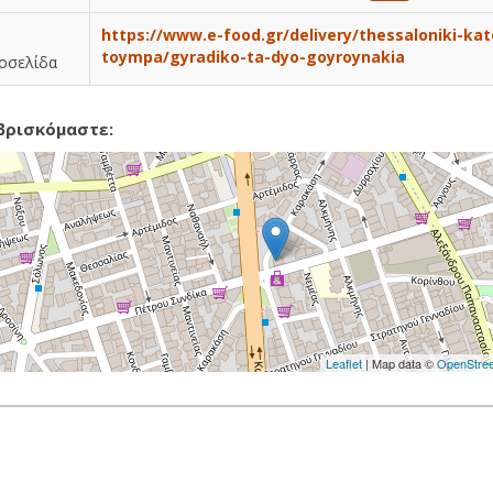
https://www.e-food.gr/delivery/thessaloniki-kat
toympa/gyradiko-ta-dyo-goyroynakia
οσελίδα
βρισκόμαστε:
Leaflet
| Map data ©
OpenStre