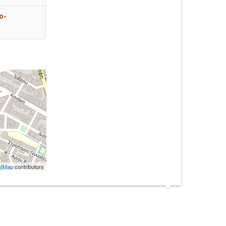
o-
etMap
contributors