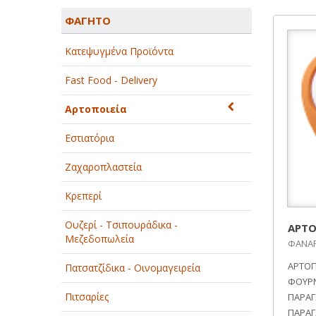
ΑΓΡΟΤΙΚΑ - ΚΤΗΝΟΤΡΟΦΙΚΑ
ΦΑΓΗΤΟ
ΑΘΛΗΤΙΣΜΟΣ
Κατεψυγμένα Προϊόντα
ΑΥΤΟΚΙΝΗΤΑ - ΜΗΧΑΝΕΣ - ΣΚΑΦΗ
Fast Food - Delivery
ΔΙΑΣΚΕΔΑΣΗ - ΨΥΧΑΓΩΓΙΑ - ΤΕΧΝΕΣ
Αρτοποιεία
ΔΙΑΦΗΜΙΣΗ - ΜΜΕ
Εστιατόρια
ΕΚΚΛΗΣΙΕΣ - ΦΙΛΑΝΘΡΩΠΙΚΑ
ΣΩΜΑΤΕΙΑ
Ζαχαροπλαστεία
ΕΚΠΑΙΔΕΥΣΗ - ΣΧΟΛΕΣ
Κρεπερί
ΕΜΠΟΡΙΟ - ΕΜΠΟΡΙΚΑ ΚΑΤΑΣΤΗΜΑΤΑ
Ουζερί - Τσιπουράδικα -
ΑΡΤΟ
Μεζεδοπωλεία
ΦΑΝΑΡ
ΕΡΓΟΣΤΑΣΙΑ - ΒΙΟΜΗΧΑΝΙΕΣ
ΑΡΤΟΠ
Πατσατζίδικα - Οινομαγειρεία
ΞΕΝΟΔΟΧΕΙΑ - ΤΟΥΡΙΣΜΟΣ
ΦΟΥΡ
Πιτσαρίες
ΠΑΡΑΓ
ΟΜΟΡΦΙΑ
ΠΑΡΑΓ