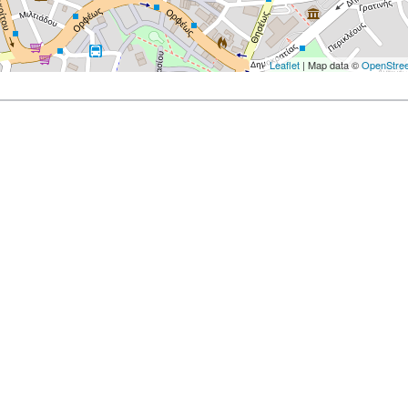
Leaflet
| Map data ©
OpenStre