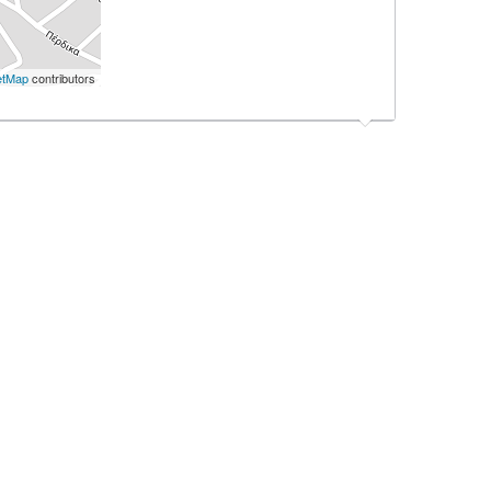
etMap
contributors