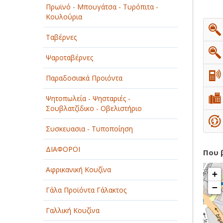
Πρωϊνό - Μπουγάτσα - Τυρόπιτα -
ΠΑΡΟΧΗ ΥΠΗΡΕΣΙΩΝ
Κουλούρια
ΤΕΧΝΙΚΑ - ΚΑΤΑΣΚΕΥΑΣΤΙΚΑ
Ταβέρνες
ΤΕΧΝΟΛΟΓΙΑ
Ψαροταβέρνες
ΥΓΕΙΑ - ΙΑΤΡΟΙ
Παραδοσιακά Προιόντα
ΦΑΓΗΤΟ
Ψητοπωλεία - Ψησταριές -
Σουβλατζίδικο - Οβελιστήριο
Συσκευασια - Τυποποίηση
ΔΙΑΦΟΡΟΙ
Που 
Αφρικανική Κουζίνα
+
−
Γάλα Προϊόντα Γάλακτος
Γαλλική Κουζίνα