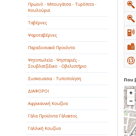
Πρωϊνό - Μπουγάτσα - Τυρόπιτα -
ΠΑΡΟΧΗ ΥΠΗΡΕΣΙΩΝ
Κουλούρια
ΤΕΧΝΙΚΑ - ΚΑΤΑΣΚΕΥΑΣΤΙΚΑ
Ταβέρνες
ΤΕΧΝΟΛΟΓΙΑ
Ψαροταβέρνες
ΥΓΕΙΑ - ΙΑΤΡΟΙ
Παραδοσιακά Προιόντα
ΦΑΓΗΤΟ
Ψητοπωλεία - Ψησταριές -
Σουβλατζίδικο - Οβελιστήριο
Συσκευασια - Τυποποίηση
Που 
ΔΙΑΦΟΡΟΙ
+
−
Αφρικανική Κουζίνα
Γάλα Προϊόντα Γάλακτος
Γαλλική Κουζίνα