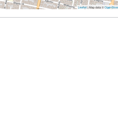
Leaflet
| Map data ©
OpenStre