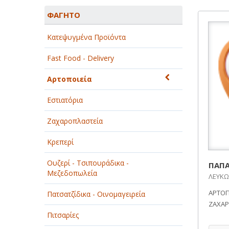
ΑΓΡΟΤΙΚΑ - ΚΤΗΝΟΤΡΟΦΙΚΑ
ΦΑΓΗΤΟ
ΑΘΛΗΤΙΣΜΟΣ
Κατεψυγμένα Προϊόντα
ΑΥΤΟΚΙΝΗΤΑ - ΜΗΧΑΝΕΣ - ΣΚΑΦΗ
Fast Food - Delivery
ΔΙΑΣΚΕΔΑΣΗ - ΨΥΧΑΓΩΓΙΑ - ΤΕΧΝΕΣ
Αρτοποιεία
ΔΙΑΦΗΜΙΣΗ - ΜΜΕ
Εστιατόρια
ΕΚΚΛΗΣΙΕΣ - ΦΙΛΑΝΘΡΩΠΙΚΑ
ΣΩΜΑΤΕΙΑ
Ζαχαροπλαστεία
ΕΚΠΑΙΔΕΥΣΗ - ΣΧΟΛΕΣ
Κρεπερί
ΕΜΠΟΡΙΟ - ΕΜΠΟΡΙΚΑ ΚΑΤΑΣΤΗΜΑΤΑ
Ουζερί - Τσιπουράδικα -
ΠΑΠΑ
Μεζεδοπωλεία
ΛΕΥΚΩΣ
ΕΡΓΟΣΤΑΣΙΑ - ΒΙΟΜΗΧΑΝΙΕΣ
ΑΡΤΟΠ
Πατσατζίδικα - Οινομαγειρεία
ΞΕΝΟΔΟΧΕΙΑ - ΤΟΥΡΙΣΜΟΣ
ΖΑΧΑΡ
Πιτσαρίες
ΟΜΟΡΦΙΑ