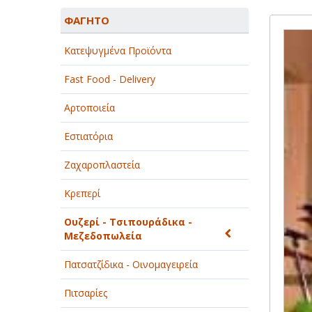
ΑΓΡΟΤΙΚΑ - ΚΤΗΝΟΤΡΟΦΙΚΑ
ΦΑΓΗΤΟ
ΑΘΛΗΤΙΣΜΟΣ
Κατεψυγμένα Προϊόντα
ΑΥΤΟΚΙΝΗΤΑ - ΜΗΧΑΝΕΣ - ΣΚΑΦΗ
Fast Food - Delivery
ΔΙΑΣΚΕΔΑΣΗ - ΨΥΧΑΓΩΓΙΑ - ΤΕΧΝΕΣ
Αρτοποιεία
ΔΙΑΦΗΜΙΣΗ - ΜΜΕ
Εστιατόρια
ΕΚΚΛΗΣΙΕΣ - ΦΙΛΑΝΘΡΩΠΙΚΑ
ΣΩΜΑΤΕΙΑ
Ζαχαροπλαστεία
ΕΚΠΑΙΔΕΥΣΗ - ΣΧΟΛΕΣ
Κρεπερί
ΕΜΠΟΡΙΟ - ΕΜΠΟΡΙΚΑ ΚΑΤΑΣΤΗΜΑΤΑ
Ουζερί - Τσιπουράδικα -
Μεζεδοπωλεία
ΕΡΓΟΣΤΑΣΙΑ - ΒΙΟΜΗΧΑΝΙΕΣ
Πατσατζίδικα - Οινομαγειρεία
ΞΕΝΟΔΟΧΕΙΑ - ΤΟΥΡΙΣΜΟΣ
Πιτσαρίες
ΟΜΟΡΦΙΑ