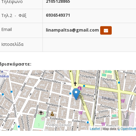
2105128865
Τηλέφωνο
6936549371
Τηλ.2 - Φάξ
Email
linampaltsa@gmail.com
Ιστοσελίδα
βρισκόμαστε:
Leaflet
| Map data ©
OpenStre