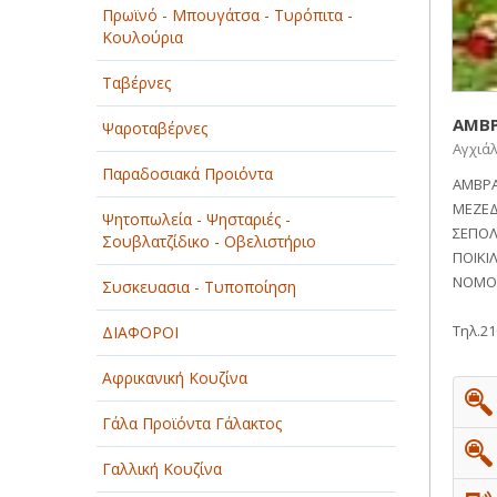
Πρωϊνό - Μπουγάτσα - Τυρόπιτα -
ΠΑΡΟΧΗ ΥΠΗΡΕΣΙΩΝ
Κουλούρια
ΤΕΧΝΙΚΑ - ΚΑΤΑΣΚΕΥΑΣΤΙΚΑ
Ταβέρνες
ΑΜΒΡ
ΤΕΧΝΟΛΟΓΙΑ
Ψαροταβέρνες
Αγχιάλ
ΥΓΕΙΑ - ΙΑΤΡΟΙ
Παραδοσιακά Προιόντα
ΑΜΒΡΑ
ΜΕΖΕΔ
ΦΑΓΗΤΟ
Ψητοπωλεία - Ψησταριές -
ΣΕΠΟΛΙ
Σουβλατζίδικο - Οβελιστήριο
ΠΟΙΚΙ
ΝΟΜΟΣ
Συσκευασια - Τυποποίηση
Τηλ.2
ΔΙΑΦΟΡΟΙ
Αφρικανική Κουζίνα
Γάλα Προϊόντα Γάλακτος
Γαλλική Κουζίνα