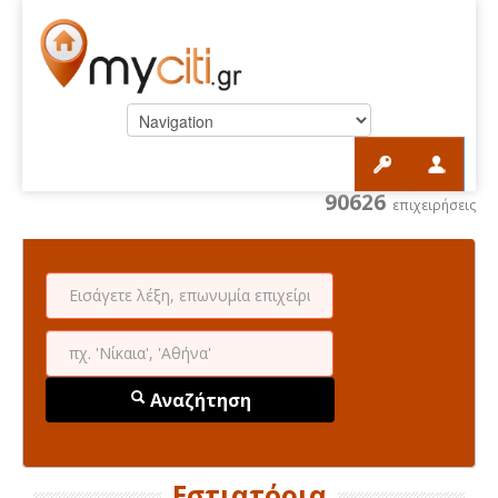
90626
επιχειρήσεις
Αναζήτηση
Εστιατόρια