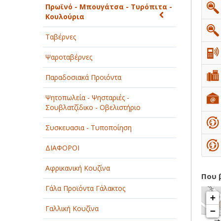
Πρωϊνό - Μπουγάτσα - Τυρόπιτα -
ΠΑΡΟΧΗ ΥΠΗΡΕΣΙΩΝ
Κουλούρια
ΤΕΧΝΙΚΑ - ΚΑΤΑΣΚΕΥΑΣΤΙΚΑ
Ταβέρνες
ΤΕΧΝΟΛΟΓΙΑ
Ψαροταβέρνες
ΥΓΕΙΑ - ΙΑΤΡΟΙ
Παραδοσιακά Προιόντα
ΦΑΓΗΤΟ
Ψητοπωλεία - Ψησταριές -
Σουβλατζίδικο - Οβελιστήριο
Συσκευασια - Τυποποίηση
ΔΙΑΦΟΡΟΙ
Αφρικανική Κουζίνα
Που 
Γάλα Προϊόντα Γάλακτος
+
Γαλλική Κουζίνα
−