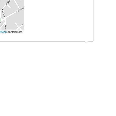
etMap
contributors