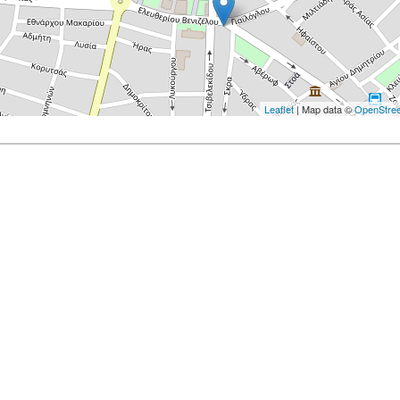
Leaflet
| Map data ©
OpenStre