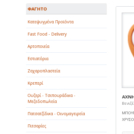
ΑΓΡΟΤΙΚΑ - ΚΤΗΝΟΤΡΟΦΙΚΑ
ΦΑΓΗΤΟ
ΑΘΛΗΤΙΣΜΟΣ
Κατεψυγμένα Προϊόντα
ΑΥΤΟΚΙΝΗΤΑ - ΜΗΧΑΝΕΣ - ΣΚΑΦΗ
Fast Food - Delivery
ΔΙΑΣΚΕΔΑΣΗ - ΨΥΧΑΓΩΓΙΑ - ΤΕΧΝΕΣ
Αρτοποιεία
ΔΙΑΦΗΜΙΣΗ - ΜΜΕ
Εστιατόρια
ΕΚΚΛΗΣΙΕΣ - ΦΙΛΑΝΘΡΩΠΙΚΑ
ΣΩΜΑΤΕΙΑ
Ζαχαροπλαστεία
ΕΚΠΑΙΔΕΥΣΗ - ΣΧΟΛΕΣ
Κρεπερί
ΕΜΠΟΡΙΟ - ΕΜΠΟΡΙΚΑ ΚΑΤΑΣΤΗΜΑΤΑ
Ουζερί - Τσιπουράδικα -
ΑΧΝΗ
Μεζεδοπωλεία
Βενιζ
ΕΡΓΟΣΤΑΣΙΑ - ΒΙΟΜΗΧΑΝΙΕΣ
ΜΠΟΥΓ
Πατσατζίδικα - Οινομαγειρεία
ΞΕΝΟΔΟΧΕΙΑ - ΤΟΥΡΙΣΜΟΣ
ΧΡΥΣ
Πιτσαρίες
ΟΜΟΡΦΙΑ