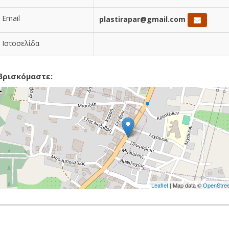
Email
plastirapar@gmail.com
Ιστοσελίδα
βρισκόμαστε:
Leaflet
| Map data ©
OpenStre