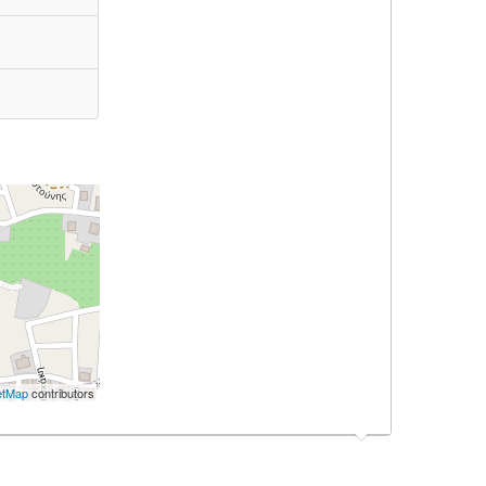
etMap
contributors