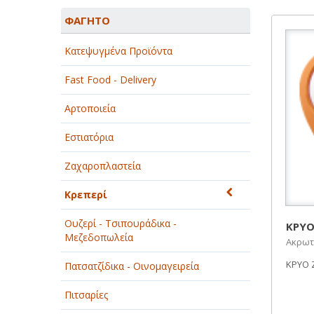
ΑΓΡΟΤΙΚΑ - ΚΤΗΝΟΤΡΟΦΙΚΑ
ΦΑΓΗΤΟ
ΑΘΛΗΤΙΣΜΟΣ
Κατεψυγμένα Προϊόντα
ΑΥΤΟΚΙΝΗΤΑ - ΜΗΧΑΝΕΣ - ΣΚΑΦΗ
Fast Food - Delivery
ΔΙΑΣΚΕΔΑΣΗ - ΨΥΧΑΓΩΓΙΑ - ΤΕΧΝΕΣ
Αρτοποιεία
ΔΙΑΦΗΜΙΣΗ - ΜΜΕ
Εστιατόρια
ΕΚΚΛΗΣΙΕΣ - ΦΙΛΑΝΘΡΩΠΙΚΑ
ΣΩΜΑΤΕΙΑ
Ζαχαροπλαστεία
ΕΚΠΑΙΔΕΥΣΗ - ΣΧΟΛΕΣ
Κρεπερί
ΕΜΠΟΡΙΟ - ΕΜΠΟΡΙΚΑ ΚΑΤΑΣΤΗΜΑΤΑ
Ουζερί - Τσιπουράδικα -
ΚΡΥΟ
Μεζεδοπωλεία
Ακρωτ
ΕΡΓΟΣΤΑΣΙΑ - ΒΙΟΜΗΧΑΝΙΕΣ
ΚΡΥΟ Ζ
Πατσατζίδικα - Οινομαγειρεία
ΞΕΝΟΔΟΧΕΙΑ - ΤΟΥΡΙΣΜΟΣ
Πιτσαρίες
ΟΜΟΡΦΙΑ