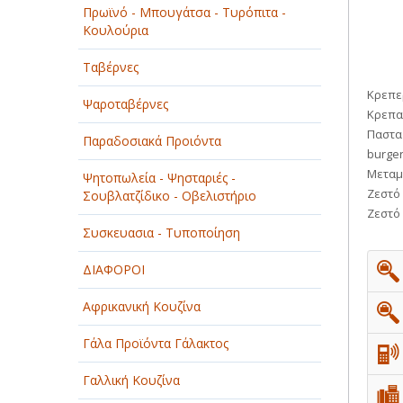
Πρωϊνό - Μπουγάτσα - Τυρόπιτα -
ΠΑΡΟΧΗ ΥΠΗΡΕΣΙΩΝ
Κουλούρια
ΤΕΧΝΙΚΑ - ΚΑΤΑΣΚΕΥΑΣΤΙΚΑ
Ταβέρνες
Κρεπερ
ΤΕΧΝΟΛΟΓΙΑ
Ψαροταβέρνες
Κρεπα 
Παστα 
ΥΓΕΙΑ - ΙΑΤΡΟΙ
Παραδοσιακά Προιόντα
burge
Μεταμ
ΦΑΓΗΤΟ
Ψητοπωλεία - Ψησταριές -
Ζεστό 
Σουβλατζίδικο - Οβελιστήριο
Ζεστό
Συσκευασια - Τυποποίηση
ΔΙΑΦΟΡΟΙ
Αφρικανική Κουζίνα
Γάλα Προϊόντα Γάλακτος
Γαλλική Κουζίνα