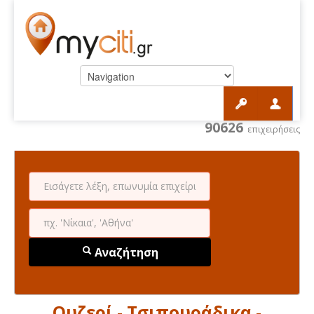
90626
επιχειρήσεις
Αναζήτηση
Ουζερί - Τσιπουράδικα -