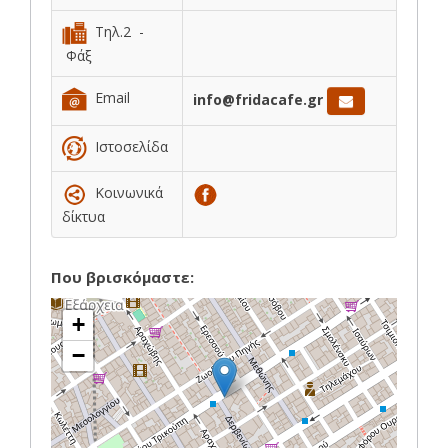
Τηλ.2 -
Φάξ
Email
info@fridacafe.gr
Ιστοσελίδα
Κοινωνικά
δίκτυα
Που βρισκόμαστε:
+
−