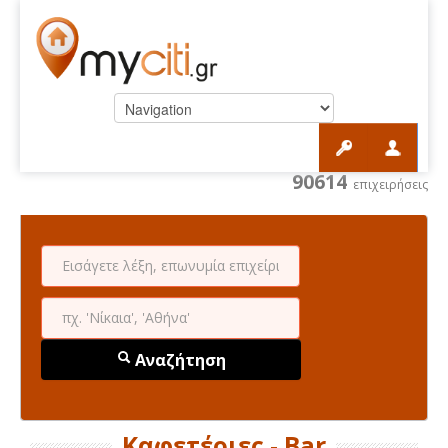
90614
επιχειρήσεις
Αναζήτηση
Καφετέριες - Bar